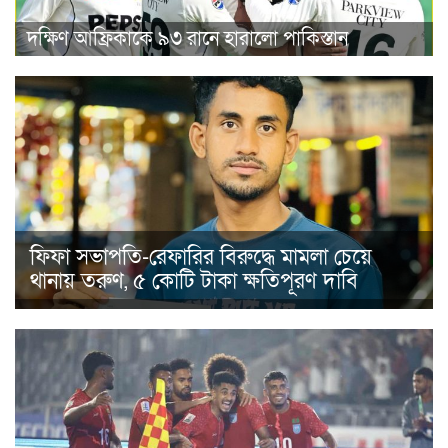
দক্ষিণ আফ্রিকাকে ৯৩ রানে হারালো পাকিস্তান
ফিফা সভাপতি-রেফারির বিরুদ্ধে মামলা চেয়ে
থানায় তরুণ, ৫ কোটি টাকা ক্ষতিপূরণ দাবি