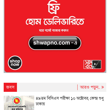
জবস
আরও পড়ুন..
৪৯তম বিসিএস পরীক্ষা ১০ অক্টোবর, কেন্দ্র শুধু
ঢাকায়