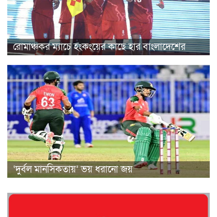
রোমাঞ্চকর ম্যাচে হংকংয়ের কাছে হার বাংলাদেশের
‘দুর্বল মানসিকতায়’ ভয় ধরানো জয়