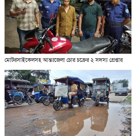
মোটরসাইকেলসহ আন্তঃজেলা চোর চক্রের ২ সদস্য গ্রেপ্তার