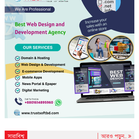
সারাবিশ্ব
আরও পড়ুন..