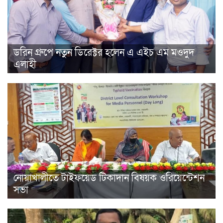
ডরিন গ্রুপে নতুন ডিরেক্টর হলেন এ এইচ এম মওদুদ
এলাহী
নোয়াখালীতে টাইফয়েড টিকাদান বিষয়ক ওরিয়েন্টেশন
সভা