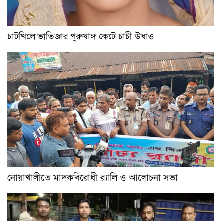
চাটখিলে ভাতিজার পুরুষাঙ্গ কেটে চাচী উধাও
নোয়াখালীতে মাদকবিরোধী র‍্যালি ও আলোচনা সভা