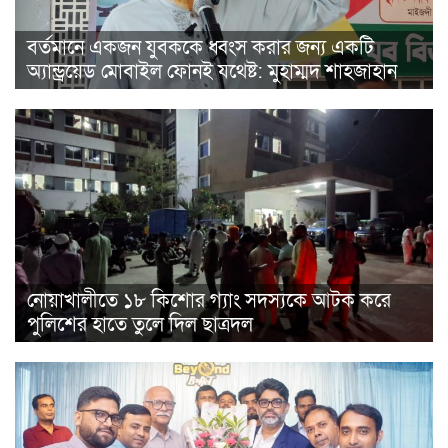
বর্তমানে একজন যুবককে ধ্বংস করার জন্য একটি
অ্যান্ড্রয়েড মোবাইল ফোনই যথেষ্ট: মুহাম্মদ শাহজাহান
নোয়াখালীতে ১৮ কিশোর গ্যাং সদস্যকে আটক করে
পুলিশের হাতে তুলে দিল ছাত্রদল