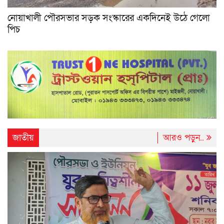
নোয়াখালী পৌরসভার সড়ক সংস্কারের একদিনেই উঠে গেলো
পিচ
জাতীয়
আরও পড়ুন..