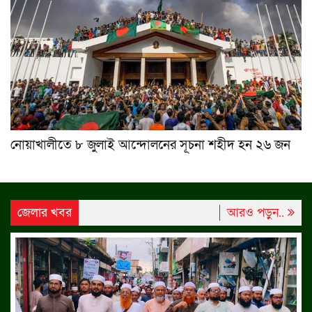
নোয়াখালীতে ৮ জুলাই আন্দোলনের সূচনা শহীদ হন ২৬ জন
জেলার খবর
আরও পড়ুন..