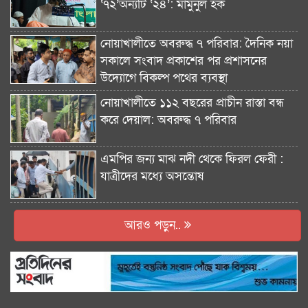
‘৭২’অন্যটি ‘২৪’: মামুনুল হক
নোয়াখালীতে অবরুদ্ধ ৭ পরিবার: দৈনিক নয়া
সকালে সংবাদ প্রকাশের পর প্রশাসনের
উদ্যোগে বিকল্প পথের ব্যবস্থা
নোয়াখালীতে ১১২ বছরের প্রাচীন রাস্তা বন্ধ
করে দেয়াল: অবরুদ্ধ ৭ পরিবার
এমপির জন্য মাঝ নদী থেকে ফিরল ফেরী :
যাত্রীদের মধ্যে অসন্তোষ
আরও পড়ুন..