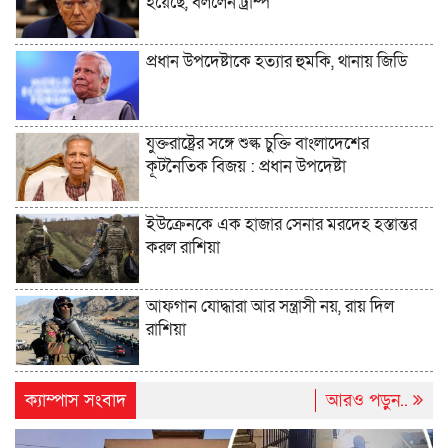
হয়েছে, বললেন ট্রাম্প
প্রধান উপদেষ্টাকে হত্যার হুমকি, থানায় জিডি
যুক্তরাষ্ট্রের সঙ্গে শুল্ক চুক্তি বাংলাদেশের
কূটনৈতিক বিজয় : প্রধান উপদেষ্টা
ইউক্রেনকে এক হাজার সেনার মরদেহ হস্তান্তর
করল রাশিয়া
আফগান যোদ্ধারা আর সন্ত্রাসী নয়, রায় দিল
রাশিয়া
ক্যাম্পাস সংবাদ
আরও পড়ুন..