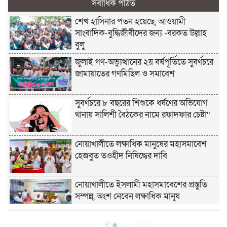
সর্বাধিক পঠিত
শেখ হাসিনার পতন হয়েছে, আওয়ামী
সাংবাদিক-বুদ্ধিজীবীদের জন্য -বরকত উল্লাহ
বুলু
জুলাই গণ-অভ্যুত্থানের ২য় বর্ষপূর্তিতে সুবর্ণচরে
জামায়াতের গণমিছিল ও সমাবেশ
সুবর্ণচরে ৮ বছরের শিশুকে ধর্ষণের অভিযোগ
থানায় সালিশী বৈঠকের নামে রফাদফার চেষ্টা“
নোয়াখালীতে লক্ষাধিক মানুষের মহাসমাবেশ
হেজবুত তওহীদ নিষিদ্ধের দাবি
নোয়াখালীতে ইসলামী মহাসমাবেশের প্রস্তুতি
সম্পন্ন, অংশ নেবেন লক্ষাধিক মানুষ
নোয়াখালীতে ইসলামী ছাত্রশিবিরের ‘অদম্য