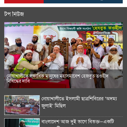
টপ নিউজ
নোয়াখালীতে লক্ষাধিক মানুষের মহাসমাবেশ হেজবুত তওহীদ
নিষিদ্ধের দাবি
নোয়াখালীতে ইসলামী ছাত্রশিবিরের ‘অদম্য
জুলাই’ মিছিল
বাংলাদেশ আজ দুই ভাগে বিভক্ত—একটি