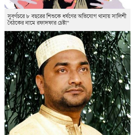
সুবর্ণচরে ৮ বছরের শিশুকে ধর্ষণের অভিযোগ থানায় সালিশী
বৈঠকের নামে রফাদফার চেষ্টা“