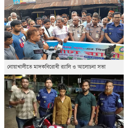
নোয়াখালীতে মাদকবিরোধী র‍্যালি ও আলোচনা সভা