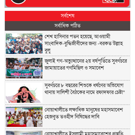
সর্বশেষ
সর্বাধিক পঠিত
শেখ হাসিনার পতন হয়েছে, আওয়ামী
সাংবাদিক-বুদ্ধিজীবীদের জন্য -বরকত উল্লাহ
বুলু
জুলাই গণ-অভ্যুত্থানের ২য় বর্ষপূর্তিতে সুবর্ণচরে
জামায়াতের গণমিছিল ও সমাবেশ
সুবর্ণচরে ৮ বছরের শিশুকে ধর্ষণের অভিযোগ
থানায় সালিশী বৈঠকের নামে রফাদফার চেষ্টা“
নোয়াখালীতে লক্ষাধিক মানুষের মহাসমাবেশ
হেজবুত তওহীদ নিষিদ্ধের দাবি
নোয়াখালীতে ইসলামী মহাসমাবেশের প্রস্তুতি