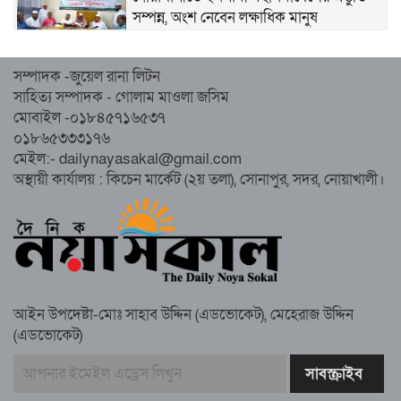
সম্পন্ন, অংশ নেবেন লক্ষাধিক মানুষ
নোয়াখালীতে ইসলামী ছাত্রশিবিরের ‘অদম্য
সম্পাদক -জুয়েল রানা লিটন
জুলাই’ মিছিল
সাহিত্য সম্পাদক - গোলাম মাওলা জসিম
মোবাইল -০১৮৪৫৭১৬৫৩৭
০১৮৬৫৩৩৩১৭৬
সুবর্ণচরে মায়ের অভিযোগে সাবেক ভাইস
মেইল:- dailynayasakal@gmail.com
চেয়ারম্যান গ্রেপ্তার
অস্থায়ী কার্যালয় : কিচেন মার্কেট (২য় তলা), সোনাপুর, সদর, নোয়াখালী।
গাউসিয়া কমিটির সম্পাদক কামাল হোসাইনের
স্মরণ সভায় মিলাদ ও দোয়া
আইন উপদেষ্টা-মোঃ সাহাব উদ্দিন (এডভোকেট), মেহেরাজ উদ্দিন
কামরুল কাননের ছবি বিকৃত করে অপপ্রচারের
(এডভোকেট)
প্রতিবাদে চাটখিলে মানববন্ধন
বাংলাদেশ আজ দুই ভাগে বিভক্ত—একটি