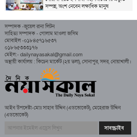
সম্পন্ন, অংশ নেবেন লক্ষাধিক মানুষ
নোয়াখালীতে ইসলামী ছাত্রশিবিরের ‘অদম্য
সম্পাদক -জুয়েল রানা লিটন
জুলাই’ মিছিল
সাহিত্য সম্পাদক - গোলাম মাওলা জসিম
মোবাইল -০১৮৪৫৭১৬৫৩৭
০১৮৬৫৩৩৩১৭৬
সুবর্ণচরে মায়ের অভিযোগে সাবেক ভাইস
মেইল:- dailynayasakal@gmail.com
চেয়ারম্যান গ্রেপ্তার
অস্থায়ী কার্যালয় : কিচেন মার্কেট (২য় তলা), সোনাপুর, সদর, নোয়াখালী।
গাউসিয়া কমিটির সম্পাদক কামাল হোসাইনের
স্মরণ সভায় মিলাদ ও দোয়া
আইন উপদেষ্টা-মোঃ সাহাব উদ্দিন (এডভোকেট), মেহেরাজ উদ্দিন
কামরুল কাননের ছবি বিকৃত করে অপপ্রচারের
(এডভোকেট)
প্রতিবাদে চাটখিলে মানববন্ধন
বাংলাদেশ আজ দুই ভাগে বিভক্ত—একটি