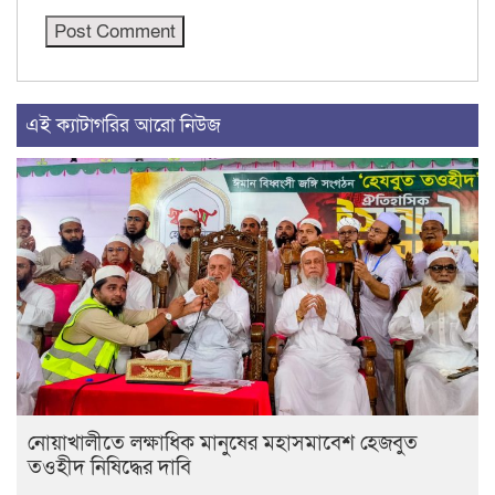
এই ক্যাটাগরির আরো নিউজ
নোয়াখালীতে লক্ষাধিক মানুষের মহাসমাবেশ হেজবুত
তওহীদ নিষিদ্ধের দাবি