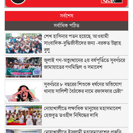
সর্বশেষ
সর্বাধিক পঠিত
শেখ হাসিনার পতন হয়েছে, আওয়ামী
সাংবাদিক-বুদ্ধিজীবীদের জন্য -বরকত উল্লাহ
বুলু
জুলাই গণ-অভ্যুত্থানের ২য় বর্ষপূর্তিতে সুবর্ণচরে
জামায়াতের গণমিছিল ও সমাবেশ
সুবর্ণচরে ৮ বছরের শিশুকে ধর্ষণের অভিযোগ
থানায় সালিশী বৈঠকের নামে রফাদফার চেষ্টা“
নোয়াখালীতে লক্ষাধিক মানুষের মহাসমাবেশ
হেজবুত তওহীদ নিষিদ্ধের দাবি
নোয়াখালীতে ইসলামী মহাসমাবেশের প্রস্তুতি