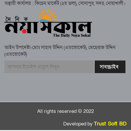
জুলাই’ মিছিল
অস্থায়ী কার্যালয় : কিচেন মার্কেট (২য় তলা), সোনাপুর, সদর, নোয়াখালী।
সুবর্ণচরে মায়ের অভিযোগে সাবেক ভাইস
চেয়ারম্যান গ্রেপ্তার
আইন উপদেষ্টা-মোঃ সাহাব উদ্দিন (এডভোকেট), মেহেরাজ উদ্দিন
(এডভোকেট)
গাউসিয়া কমিটির সম্পাদক কামাল হোসাইনের
স্মরণ সভায় মিলাদ ও দোয়া
কামরুল কাননের ছবি বিকৃত করে অপপ্রচারের
প্রতিবাদে চাটখিলে মানববন্ধন
All rights reserved © 2022
Developed by
Trust Soft BD