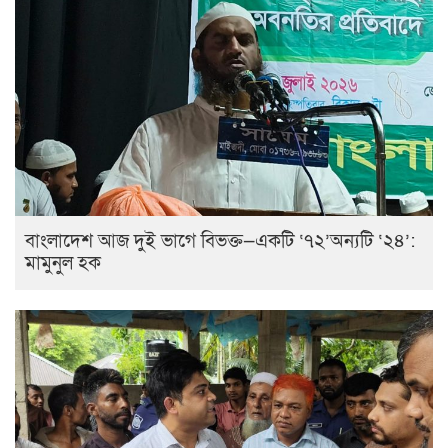
বাংলাদেশ আজ দুই ভাগে বিভক্ত—একটি ‘৭২’অন্যটি ‘২৪’:
মামুনুল হক