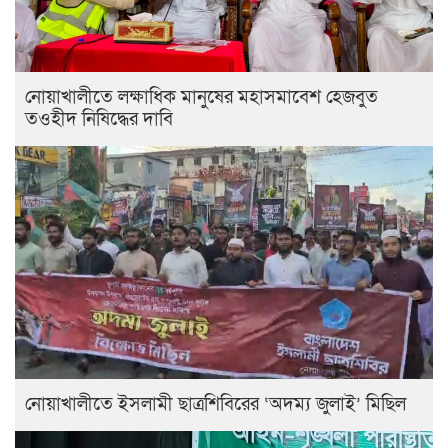
নোয়াখালীতে লক্ষাধিক মানুষের মহাসমাবেশ হেজবুত
তওহীদ নিষিদ্ধের দাবি
নোয়াখালীতে ইসলামী ছাত্রশিবিরের ‘অদম্য জুলাই’ মিছিল