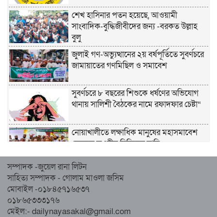
শেখ হাসিনার পতন হয়েছে, আওয়ামী
সাংবাদিক-বুদ্ধিজীবীদের জন্য -বরকত উল্লাহ
বুলু
জুলাই গণ-অভ্যুত্থানের ২য় বর্ষপূর্তিতে সুবর্ণচরে
জামায়াতের গণমিছিল ও সমাবেশ
সুবর্ণচরে ৮ বছরের শিশুকে ধর্ষণের অভিযোগ
থানায় সালিশী বৈঠকের নামে রফাদফার চেষ্টা“
নোয়াখালীতে লক্ষাধিক মানুষের মহাসমাবেশ
হেজবুত তওহীদ নিষিদ্ধের দাবি
সম্পাদক -জুয়েল রানা লিটন
নোয়াখালীতে ইসলামী মহাসমাবেশের প্রস্তুতি
সাহিত্য সম্পাদক - গোলাম মাওলা জসিম
সম্পন্ন, অংশ নেবেন লক্ষাধিক মানুষ
মোবাইল -০১৮৪৫৭১৬৫৩৭
০১৮৬৫৩৩৩১৭৬
নোয়াখালীতে ইসলামী ছাত্রশিবিরের ‘অদম্য
মেইল:- dailynayasakal@gmail.com