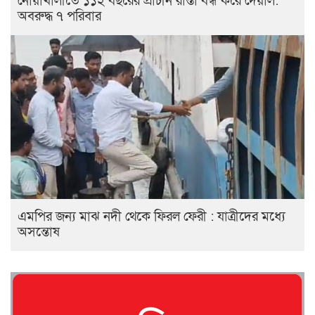
নোয়াখালীতে ১১২ বছরের প্রাচীন রাস্তা বন্ধ করে দেয়াল:
অবরুদ্ধ ৭ পরিবার
এমপির জন্য মাঝ নদী থেকে ফিরল ফেরী : যাত্রীদের মধ্যে
অসন্তোষ