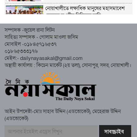
নোয়াখালীতে লক্ষাধিক মানুষের মহাসমাবেশ
হেজবুত তওহীদ নিষিদ্ধের দাবি
সম্পাদক -জুয়েল রানা লিটন
নোয়াখালীতে ইসলামী মহাসমাবেশের প্রস্তুতি
সাহিত্য সম্পাদক - গোলাম মাওলা জসিম
সম্পন্ন, অংশ নেবেন লক্ষাধিক মানুষ
মোবাইল -০১৮৪৫৭১৬৫৩৭
০১৮৬৫৩৩৩১৭৬
নোয়াখালীতে ইসলামী ছাত্রশিবিরের ‘অদম্য
মেইল:- dailynayasakal@gmail.com
জুলাই’ মিছিল
অস্থায়ী কার্যালয় : কিচেন মার্কেট (২য় তলা), সোনাপুর, সদর, নোয়াখালী।
সুবর্ণচরে মায়ের অভিযোগে সাবেক ভাইস
চেয়ারম্যান গ্রেপ্তার
আইন উপদেষ্টা-মোঃ সাহাব উদ্দিন (এডভোকেট), মেহেরাজ উদ্দিন
(এডভোকেট)
গাউসিয়া কমিটির সম্পাদক কামাল হোসাইনের
স্মরণ সভায় মিলাদ ও দোয়া