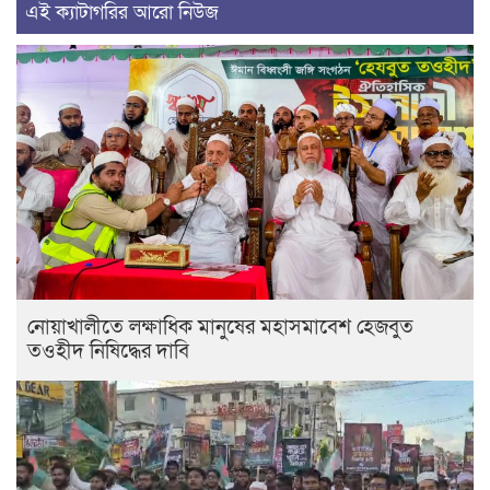
এই ক্যাটাগরির আরো নিউজ
নোয়াখালীতে লক্ষাধিক মানুষের মহাসমাবেশ হেজবুত
তওহীদ নিষিদ্ধের দাবি