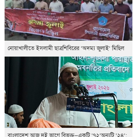
নোয়াখালীতে ইসলামী ছাত্রশিবিরের ‘অদম্য জুলাই’ মিছিল
বাংলাদেশ আজ দুই ভাগে বিভক্ত—একটি ‘৭২’অন্যটি ‘২৪’: