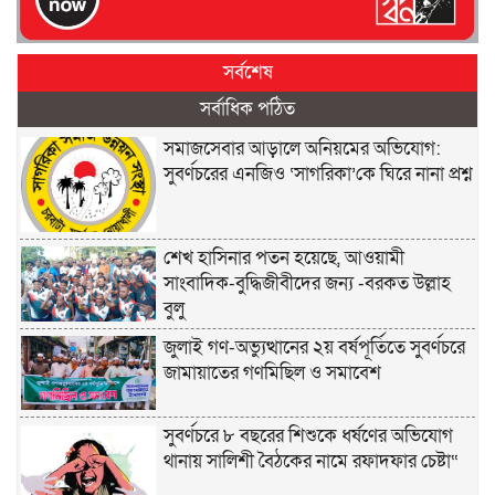
সর্বশেষ
সর্বাধিক পঠিত
সমাজসেবার আড়ালে অনিয়মের অভিযোগ:
সুবর্ণচরের এনজিও ‘সাগরিকা’কে ঘিরে নানা প্রশ্ন
শেখ হাসিনার পতন হয়েছে, আওয়ামী
সাংবাদিক-বুদ্ধিজীবীদের জন্য -বরকত উল্লাহ
বুলু
জুলাই গণ-অভ্যুত্থানের ২য় বর্ষপূর্তিতে সুবর্ণচরে
জামায়াতের গণমিছিল ও সমাবেশ
সুবর্ণচরে ৮ বছরের শিশুকে ধর্ষণের অভিযোগ
থানায় সালিশী বৈঠকের নামে রফাদফার চেষ্টা“