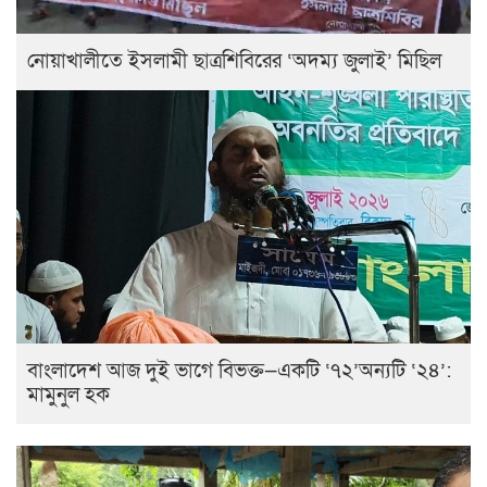
নোয়াখালীতে ইসলামী ছাত্রশিবিরের ‘অদম্য জুলাই’ মিছিল
বাংলাদেশ আজ দুই ভাগে বিভক্ত—একটি ‘৭২’অন্যটি ‘২৪’:
মামুনুল হক