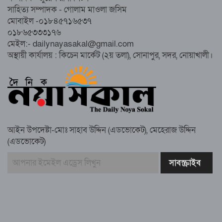
জুলাই’ মিছিল
সাহিত্য সম্পাদক - গোলাম মাওলা জসিম
মোবাইল -০১৮৪৫৭১৬৫৩৭
০১৮৬৫৩৩৩১৭৬
সুবর্ণচরে মায়ের অভিযোগে সাবেক ভাইস
মেইল:- dailynayasakal@gmail.com
চেয়ারম্যান গ্রেপ্তার
অস্থায়ী কার্যালয় : কিচেন মার্কেট (২য় তলা), সোনাপুর, সদর, নোয়াখালী।
গাউসিয়া কমিটির সম্পাদক কামাল হোসাইনের
স্মরণ সভায় মিলাদ ও দোয়া
আইন উপদেষ্টা-মোঃ সাহাব উদ্দিন (এডভোকেট), মেহেরাজ উদ্দিন
কামরুল কাননের ছবি বিকৃত করে অপপ্রচারের
(এডভোকেট)
প্রতিবাদে চাটখিলে মানববন্ধন
বাংলাদেশ আজ দুই ভাগে বিভক্ত—একটি
‘৭২’অন্যটি ‘২৪’: মামুনুল হক