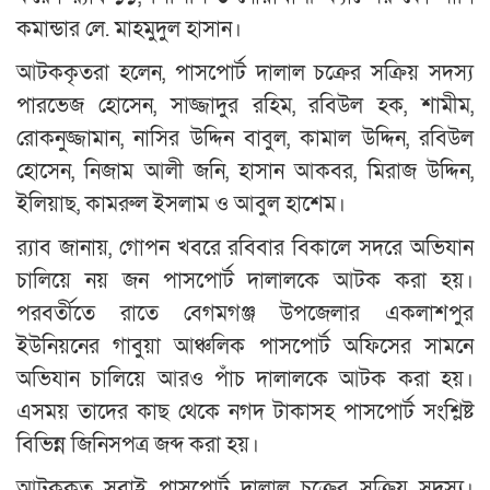
কমান্ডার লে. মাহমুদুল হাসান।
আটককৃতরা হলেন, পাসপোর্ট দালাল চক্রের সক্রিয় সদস্য
পারভেজ হোসেন, সাজ্জাদুর রহিম, রবিউল হক, শামীম,
রোকনুজ্জামান, নাসির উদ্দিন বাবুল, কামাল উদ্দিন, রবিউল
হোসেন, নিজাম আলী জনি, হাসান আকবর, মিরাজ উদ্দিন,
ইলিয়াছ, কামরুল ইসলাম ও আবুল হাশেম।
র‌্যাব জানায়, গোপন খবরে রবিবার বিকালে সদরে অভিযান
চালিয়ে নয় জন পাসপোর্ট দালালকে আটক করা হয়।
পরবর্তীতে রাতে বেগমগঞ্জ উপজেলার একলাশপুর
ইউনিয়নের গাবুয়া আঞ্চলিক পাসপোর্ট অফিসের সামনে
অভিযান চালিয়ে আরও পাঁচ দালালকে আটক করা হয়।
এসময় তাদের কাছ থেকে নগদ টাকাসহ পাসপোর্ট সংশ্লিষ্ট
বিভিন্ন জিনিসপত্র জব্দ করা হয়।
আটককৃত সবাই পাসপোর্ট দালাল চক্রের সক্রিয় সদস্য।