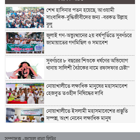
শেখ হাসিনার পতন হয়েছে, আওয়ামী
সাংবাদিক-বুদ্ধিজীবীদের জন্য -বরকত উল্লাহ
বুলু
জুলাই গণ-অভ্যুত্থানের ২য় বর্ষপূর্তিতে সুবর্ণচরে
জামায়াতের গণমিছিল ও সমাবেশ
সুবর্ণচরে ৮ বছরের শিশুকে ধর্ষণের অভিযোগ
থানায় সালিশী বৈঠকের নামে রফাদফার চেষ্টা“
নোয়াখালীতে লক্ষাধিক মানুষের মহাসমাবেশ
হেজবুত তওহীদ নিষিদ্ধের দাবি
নোয়াখালীতে ইসলামী মহাসমাবেশের প্রস্তুতি
সম্পন্ন, অংশ নেবেন লক্ষাধিক মানুষ
নোয়াখালীতে ইসলামী ছাত্রশিবিরের ‘অদম্য
সম্পাদক -জুয়েল রানা লিটন