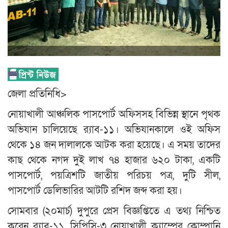
জেলা প্রতিনিধি>
নোয়াখালী আঞ্চলিক পাসপোর্ট অফিসসহ বিভিন্ন স্থানে পৃথক
অভিযান চালিয়েছে র‌্যাব-১১। অভিযানকালে ওই অফিস
থেকে ১৪ জন দালালকে আটক করা হয়েছে। এ সময় তাদের
কাছ থেকে নগদ দুই লাখ ৭৪ হাজার ৬২০ টাকা, একটি
পাসপোর্ট, পয়ত্রিশটি জাতীয় পরিচয় পত্র, দুটি সীল,
পাসপোর্ট ডেলিভারির আটটি রশিদ জব্দ করা হয়।
সোমবার (২০মার্চ) দুপুরে প্রেস বিজ্ঞপ্তিতে এ তথ্য নিশ্চিত
করেন র‌্যাব-১১, সিপিসি-৩ নোয়াখালী ক্যাম্পের কোম্পানি