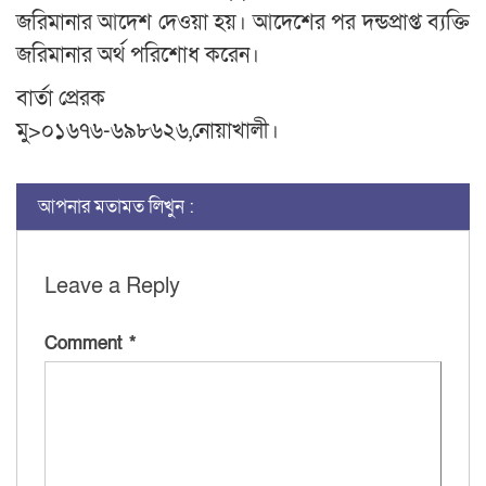
জরিমানার আদেশ দেওয়া হয়। আদেশের পর দন্ডপ্রাপ্ত ব্যক্তি
জরিমানার অর্থ পরিশোধ করেন।
বার্তা প্রেরক
মু>০১৬৭৬-৬৯৮৬২৬,নোয়াখালী।
আপনার মতামত লিখুন :
Leave a Reply
Comment
*