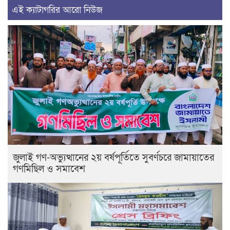
এই ক্যাটাগরির আরো নিউজ
জুলাই গণ-অভ্যুত্থানের ২য় বর্ষপূর্তিতে সুবর্ণচরে জামায়াতের
গণমিছিল ও সমাবেশ