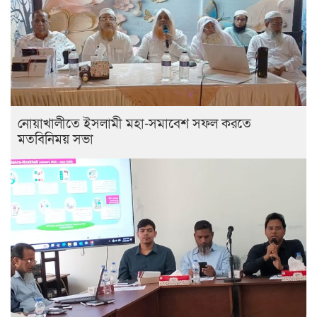
নোয়াখালীতে ইসলামী মহা-সমাবেশ সফল করতে
মতবিনিময় সভা