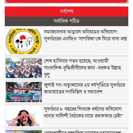
সর্বশেষ
সর্বাধিক পঠিত
সমাজসেবার আড়ালে অনিয়মের অভিযোগ:
সুবর্ণচরের এনজিও ‘সাগরিকা’কে ঘিরে নানা প্রশ্ন
শেখ হাসিনার পতন হয়েছে, আওয়ামী
সাংবাদিক-বুদ্ধিজীবীদের জন্য -বরকত উল্লাহ
বুলু
জুলাই গণ-অভ্যুত্থানের ২য় বর্ষপূর্তিতে সুবর্ণচরে
জামায়াতের গণমিছিল ও সমাবেশ
সুবর্ণচরে ৮ বছরের শিশুকে ধর্ষণের অভিযোগ
থানায় সালিশী বৈঠকের নামে রফাদফার চেষ্টা“