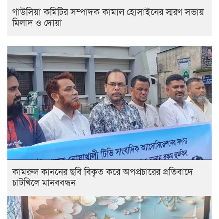
গাউসিয়া কমিটির সম্পাদক কামাল হোসাইনের স্মরণ সভায়
মিলাদ ও দোয়া
কামরুল কাননের ছবি বিকৃত করে অপপ্রচারের প্রতিবাদে
চাটখিলে মানববন্ধন