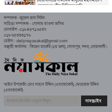
নোয়াখালীতে লক্ষাধিক মানুষের মহাসমাবেশ
হেজবুত তওহীদ নিষিদ্ধের দাবি
সম্পাদক -জুয়েল রানা লিটন
নোয়াখালীতে ইসলামী মহাসমাবেশের প্রস্তুতি
সাহিত্য সম্পাদক - গোলাম মাওলা জসিম
সম্পন্ন, অংশ নেবেন লক্ষাধিক মানুষ
মোবাইল -০১৮৪৫৭১৬৫৩৭
০১৮৬৫৩৩৩১৭৬
নোয়াখালীতে ইসলামী ছাত্রশিবিরের ‘অদম্য
মেইল:- dailynayasakal@gmail.com
জুলাই’ মিছিল
অস্থায়ী কার্যালয় : কিচেন মার্কেট (২য় তলা), সোনাপুর, সদর, নোয়াখালী।
সুবর্ণচরে মায়ের অভিযোগে সাবেক ভাইস
চেয়ারম্যান গ্রেপ্তার
আইন উপদেষ্টা-মোঃ সাহাব উদ্দিন (এডভোকেট), মেহেরাজ উদ্দিন
(এডভোকেট)
গাউসিয়া কমিটির সম্পাদক কামাল হোসাইনের
স্মরণ সভায় মিলাদ ও দোয়া