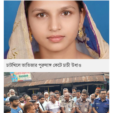
চাটখিলে ভাতিজার পুরুষাঙ্গ কেটে চাচী উধাও