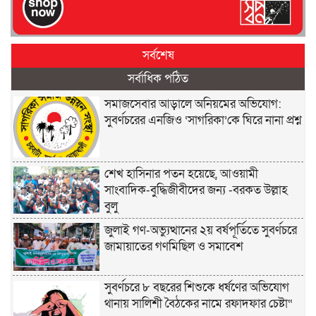
সর্বশেষ
সর্বাধিক পঠিত
সমাজসেবার আড়ালে অনিয়মের অভিযোগ:
সুবর্ণচরের এনজিও ‘সাগরিকা’কে ঘিরে নানা প্রশ্ন
শেখ হাসিনার পতন হয়েছে, আওয়ামী
সাংবাদিক-বুদ্ধিজীবীদের জন্য -বরকত উল্লাহ
বুলু
জুলাই গণ-অভ্যুত্থানের ২য় বর্ষপূর্তিতে সুবর্ণচরে
জামায়াতের গণমিছিল ও সমাবেশ
সুবর্ণচরে ৮ বছরের শিশুকে ধর্ষণের অভিযোগ
থানায় সালিশী বৈঠকের নামে রফাদফার চেষ্টা“