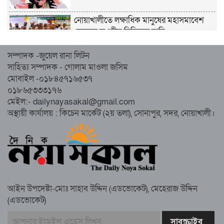
নোয়াখালীতে লক্ষাধিক মানুষের মহাসমাবেশ
হেজবুত তওহীদ নিষিদ্ধের দাবি
সম্পাদক -জুয়েল রানা লিটন
নোয়াখালীতে ইসলামী মহাসমাবেশের প্রস্তুতি
সাহিত্য সম্পাদক - গোলাম মাওলা জসিম
সম্পন্ন, অংশ নেবেন লক্ষাধিক মানুষ
মোবাইল -০১৮৪৫৭১৬৫৩৭
০১৮৬৫৩৩৩১৭৬
নোয়াখালীতে ইসলামী ছাত্রশিবিরের ‘অদম্য
মেইল:- dailynayasakal@gmail.com
জুলাই’ মিছিল
অস্থায়ী কার্যালয় : কিচেন মার্কেট (২য় তলা), সোনাপুর, সদর, নোয়াখালী।
সুবর্ণচরে মায়ের অভিযোগে সাবেক ভাইস
চেয়ারম্যান গ্রেপ্তার
আইন উপদেষ্টা-মোঃ সাহাব উদ্দিন (এডভোকেট), মেহেরাজ উদ্দিন
(এডভোকেট)
গাউসিয়া কমিটির সম্পাদক কামাল হোসাইনের
স্মরণ সভায় মিলাদ ও দোয়া