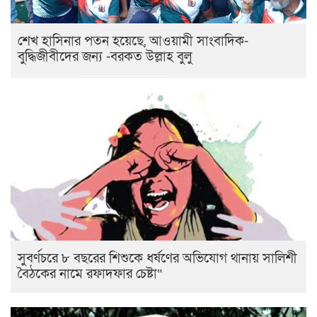
শেখ হাসিনার পতন হয়েছে, আওয়ামী সাংবাদিক-
বুদ্ধিজীবীদের জন্য -বরকত উল্লাহ বুলু
সুবর্ণচরে ৮ বছরের শিশুকে ধর্ষণের অভিযোগ থানায় সালিশী
বৈঠকের নামে রফাদফার চেষ্টা“