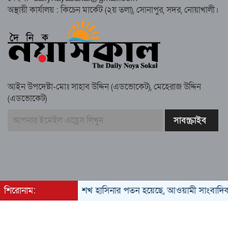
চেয়ারম্যান গ্রেপ্তার
অস্থায়ী কার্যালয় : কিচেন মার্কেট (২য় তলা), সোনাপুর, সদর, নোয়াখালী।
গাউসিয়া কমিটির সম্পাদক কামাল হোসাইনের
স্মরণ সভায় মিলাদ ও দোয়া
আইন উপদেষ্টা-মোঃ সাহাব উদ্দিন (এডভোকেট), মেহেরাজ উদ্দিন
কামরুল কাননের ছবি বিকৃত করে অপপ্রচারের
(এডভোকেট)
প্রতিবাদে চাটখিলে মানববন্ধন
বাংলাদেশ আজ দুই ভাগে বিভক্ত—একটি
‘৭২’অন্যটি ‘২৪’: মামুনুল হক
শিরোনাম:
শেখ হাসিনার পতন হয়েছে, আওয়ামী সাংবাদিক-বুদ্ধিজ
All rights reserved © 2022
Developed by
Trust Soft BD