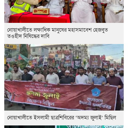
নোয়াখালীতে লক্ষাধিক মানুষের মহাসমাবেশ হেজবুত
তওহীদ নিষিদ্ধের দাবি
নোয়াখালীতে ইসলামী ছাত্রশিবিরের ‘অদম্য জুলাই’ মিছিল