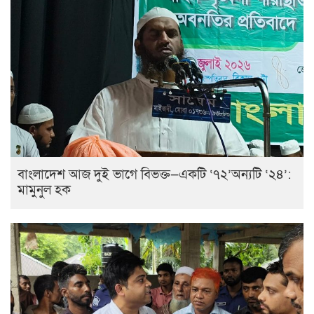
বাংলাদেশ আজ দুই ভাগে বিভক্ত—একটি ‘৭২’অন্যটি ‘২৪’:
মামুনুল হক