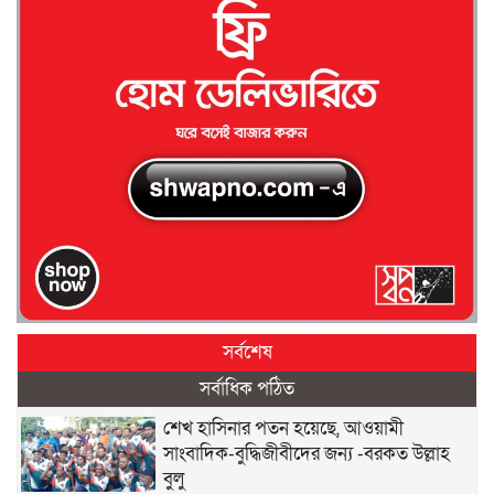
সর্বশেষ
সর্বাধিক পঠিত
শেখ হাসিনার পতন হয়েছে, আওয়ামী
সাংবাদিক-বুদ্ধিজীবীদের জন্য -বরকত উল্লাহ
বুলু