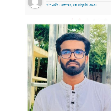
আপডেটঃ : মঙ্গলবার, ১৩ জানুয়ারি, ২০২৬