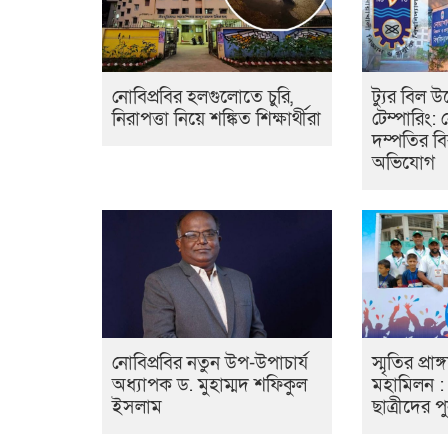
নোবিপ্রবির হলগুলোতে চুরি,
ট্যুর বিল উ
নিরাপত্তা নিয়ে শঙ্কিত শিক্ষার্থীরা
টেম্পারিং: 
দম্পতির বির
অভিযোগ
নোবিপ্রবির নতুন উপ-উপাচার্য
স্মৃতির প্রা
অধ্যাপক ড. মুহাম্মদ শফিকুল
মহামিলন : প্
ইসলাম
ছাত্রীদের পু