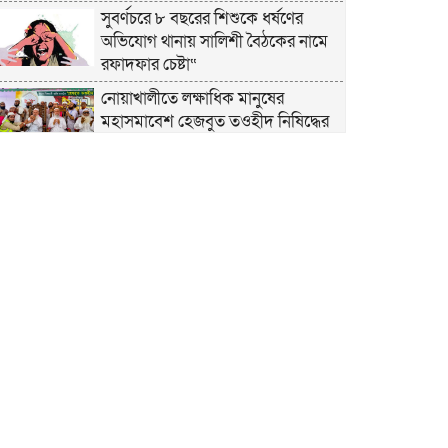
সুবর্ণচরে ৮ বছরের শিশুকে ধর্ষণের
অভিযোগ থানায় সালিশী বৈঠকের নামে
রফাদফার চেষ্টা“
নোয়াখালীতে লক্ষাধিক মানুষের
মহাসমাবেশ হেজবুত তওহীদ নিষিদ্ধের
দাবি
নোয়াখালীতে ইসলামী মহাসমাবেশের
প্রস্তুতি সম্পন্ন, অংশ নেবেন লক্ষাধিক
মানুষ
নোয়াখালীতে ইসলামী ছাত্রশিবিরের
‘অদম্য জুলাই’ মিছিল
সুবর্ণচরে মায়ের অভিযোগে সাবেক ভাইস
চেয়ারম্যান গ্রেপ্তার
গাউসিয়া কমিটির সম্পাদক কামাল