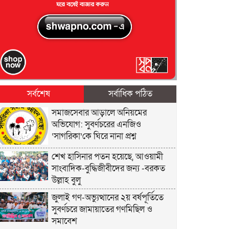
সর্বশেষ
সর্বাধিক পঠিত
সমাজসেবার আড়ালে অনিয়মের
অভিযোগ: সুবর্ণচরের এনজিও
‘সাগরিকা’কে ঘিরে নানা প্রশ্ন
শেখ হাসিনার পতন হয়েছে, আওয়ামী
সাংবাদিক-বুদ্ধিজীবীদের জন্য -বরকত
উল্লাহ বুলু
জুলাই গণ-অভ্যুত্থানের ২য় বর্ষপূর্তিতে
সুবর্ণচরে জামায়াতের গণমিছিল ও
সমাবেশ