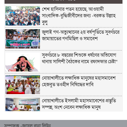
শেখ হাসিনার পতন হয়েছে, আওয়ামী
সাংবাদিক-বুদ্ধিজীবীদের জন্য -বরকত উল্লাহ
বুলু
জুলাই গণ-অভ্যুত্থানের ২য় বর্ষপূর্তিতে সুবর্ণচরে
জামায়াতের গণমিছিল ও সমাবেশ
সুবর্ণচরে ৮ বছরের শিশুকে ধর্ষণের অভিযোগ
থানায় সালিশী বৈঠকের নামে রফাদফার চেষ্টা“
নোয়াখালীতে লক্ষাধিক মানুষের মহাসমাবেশ
হেজবুত তওহীদ নিষিদ্ধের দাবি
নোয়াখালীতে ইসলামী মহাসমাবেশের প্রস্তুতি
সম্পন্ন, অংশ নেবেন লক্ষাধিক মানুষ
নোয়াখালীতে ইসলামী ছাত্রশিবিরের ‘অদম্য
সম্পাদক -জুয়েল রানা লিটন