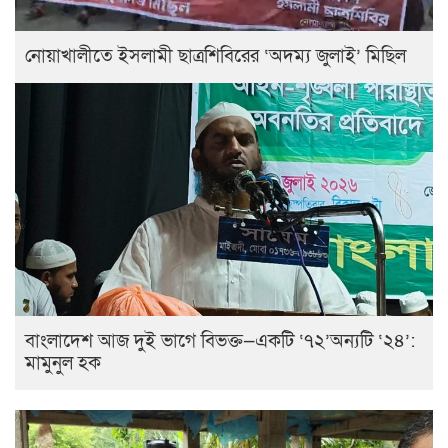
নোয়াখালীতে ইসলামী ছাত্রশিবিরের ‘অদম্য জুলাই’ মিছিল
বাংলাদেশ আজ দুই ভাগে বিভক্ত—একটি ‘৭২’অন্যটি ‘২৪’:
মামুনুল হক