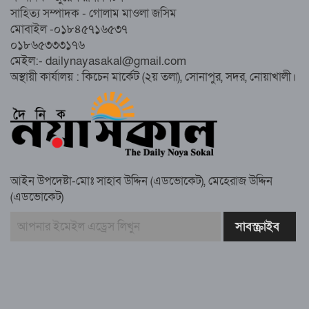
জুলাই’ মিছিল
সাহিত্য সম্পাদক - গোলাম মাওলা জসিম
মোবাইল -০১৮৪৫৭১৬৫৩৭
০১৮৬৫৩৩৩১৭৬
সুবর্ণচরে মায়ের অভিযোগে সাবেক ভাইস
মেইল:- dailynayasakal@gmail.com
চেয়ারম্যান গ্রেপ্তার
অস্থায়ী কার্যালয় : কিচেন মার্কেট (২য় তলা), সোনাপুর, সদর, নোয়াখালী।
গাউসিয়া কমিটির সম্পাদক কামাল হোসাইনের
স্মরণ সভায় মিলাদ ও দোয়া
আইন উপদেষ্টা-মোঃ সাহাব উদ্দিন (এডভোকেট), মেহেরাজ উদ্দিন
কামরুল কাননের ছবি বিকৃত করে অপপ্রচারের
(এডভোকেট)
প্রতিবাদে চাটখিলে মানববন্ধন
বাংলাদেশ আজ দুই ভাগে বিভক্ত—একটি
‘৭২’অন্যটি ‘২৪’: মামুনুল হক