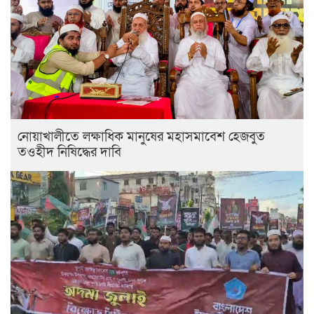
নোয়াখালীতে লক্ষাধিক মানুষের মহাসমাবেশ হেজবুত
তওহীদ নিষিদ্ধের দাবি