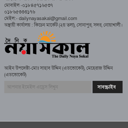
সম্পন্ন, অংশ নেবেন লক্ষাধিক মানুষ
মোবাইল -০১৮৪৫৭১৬৫৩৭
০১৮৬৫৩৩৩১৭৬
নোয়াখালীতে ইসলামী ছাত্রশিবিরের ‘অদম্য
মেইল:- dailynayasakal@gmail.com
জুলাই’ মিছিল
অস্থায়ী কার্যালয় : কিচেন মার্কেট (২য় তলা), সোনাপুর, সদর, নোয়াখালী।
সুবর্ণচরে মায়ের অভিযোগে সাবেক ভাইস
চেয়ারম্যান গ্রেপ্তার
আইন উপদেষ্টা-মোঃ সাহাব উদ্দিন (এডভোকেট), মেহেরাজ উদ্দিন
(এডভোকেট)
গাউসিয়া কমিটির সম্পাদক কামাল হোসাইনের
স্মরণ সভায় মিলাদ ও দোয়া
কামরুল কাননের ছবি বিকৃত করে অপপ্রচারের
প্রতিবাদে চাটখিলে মানববন্ধন