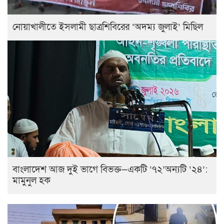
নোয়াখালীতে ইসলামী ছাত্রশিবিরের ‘অদম্য জুলাই’ মিছিল
বাংলাদেশ আজ দুই ভাগে বিভক্ত—একটি ‘৭২’অন্যটি ‘২৪’:
মামুনুল হক