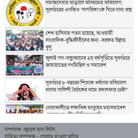
সমাজসেবার আড়ালে অনিয়মের অভিযোগ:
সুবর্ণচরের এনজিও ‘সাগরিকা’কে ঘিরে নানা প্রশ্ন
শেখ হাসিনার পতন হয়েছে, আওয়ামী
সাংবাদিক-বুদ্ধিজীবীদের জন্য -বরকত উল্লাহ
বুলু
জুলাই গণ-অভ্যুত্থানের ২য় বর্ষপূর্তিতে সুবর্ণচরে
জামায়াতের গণমিছিল ও সমাবেশ
সুবর্ণচরে ৮ বছরের শিশুকে ধর্ষণের অভিযোগ
থানায় সালিশী বৈঠকের নামে রফাদফার চেষ্টা“
নোয়াখালীতে লক্ষাধিক মানুষের মহাসমাবেশ
হেজবুত তওহীদ নিষিদ্ধের দাবি
সম্পাদক -জুয়েল রানা লিটন
নোয়াখালীতে ইসলামী মহাসমাবেশের প্রস্তুতি
সাহিত্য সম্পাদক - গোলাম মাওলা জসিম