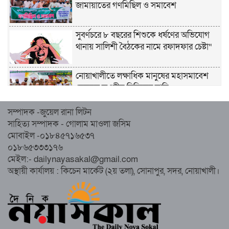
জামায়াতের গণমিছিল ও সমাবেশ
সুবর্ণচরে ৮ বছরের শিশুকে ধর্ষণের অভিযোগ
থানায় সালিশী বৈঠকের নামে রফাদফার চেষ্টা“
নোয়াখালীতে লক্ষাধিক মানুষের মহাসমাবেশ
হেজবুত তওহীদ নিষিদ্ধের দাবি
সম্পাদক -জুয়েল রানা লিটন
নোয়াখালীতে ইসলামী মহাসমাবেশের প্রস্তুতি
সাহিত্য সম্পাদক - গোলাম মাওলা জসিম
সম্পন্ন, অংশ নেবেন লক্ষাধিক মানুষ
মোবাইল -০১৮৪৫৭১৬৫৩৭
০১৮৬৫৩৩৩১৭৬
নোয়াখালীতে ইসলামী ছাত্রশিবিরের ‘অদম্য
মেইল:- dailynayasakal@gmail.com
জুলাই’ মিছিল
অস্থায়ী কার্যালয় : কিচেন মার্কেট (২য় তলা), সোনাপুর, সদর, নোয়াখালী।
সুবর্ণচরে মায়ের অভিযোগে সাবেক ভাইস
চেয়ারম্যান গ্রেপ্তার