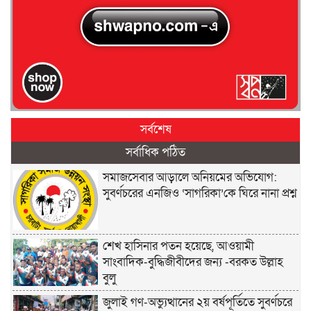
সর্বশেষ
সর্বাধিক পঠিত
সমাজসেবার আড়ালে অনিয়মের অভিযোগ:
সুবর্ণচরের এনজিও ‘সাগরিকা’কে ঘিরে নানা প্রশ্ন
শেখ হাসিনার পতন হয়েছে, আওয়ামী
সাংবাদিক-বুদ্ধিজীবীদের জন্য -বরকত উল্লাহ
বুলু
জুলাই গণ-অভ্যুত্থানের ২য় বর্ষপূর্তিতে সুবর্ণচরে