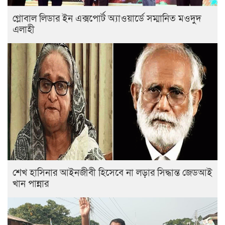
গ্লোবাল লিডার ইন এক্সপোর্ট অ্যাওয়ার্ডে সম্মানিত মওদুদ
এলাহী
শেখ হাসিনার আইনজীবী হিসেবে না লড়ার সিদ্ধান্ত জেডআই
খান পান্নার