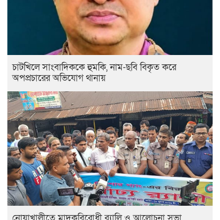
চাটখিলে সাংবাদিককে হুমকি, নাম-ছবি বিকৃত করে
অপপ্রচারের অভিযোগ থানায়
নোয়াখালীতে মাদকবিরোধী র‍্যালি ও আলোচনা সভা