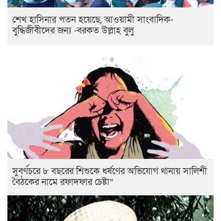
শেখ হাসিনার পতন হয়েছে, আওয়ামী সাংবাদিক-
বুদ্ধিজীবীদের জন্য -বরকত উল্লাহ বুলু
সুবর্ণচরে ৮ বছরের শিশুকে ধর্ষণের অভিযোগ থানায় সালিশী
বৈঠকের নামে রফাদফার চেষ্টা“