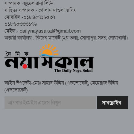
নোয়াখালীতে ইসলামী ছাত্রশিবিরের ‘অদম্য
সম্পাদক -জুয়েল রানা লিটন
জুলাই’ মিছিল
সাহিত্য সম্পাদক - গোলাম মাওলা জসিম
মোবাইল -০১৮৪৫৭১৬৫৩৭
০১৮৬৫৩৩৩১৭৬
সুবর্ণচরে মায়ের অভিযোগে সাবেক ভাইস
মেইল:- dailynayasakal@gmail.com
চেয়ারম্যান গ্রেপ্তার
অস্থায়ী কার্যালয় : কিচেন মার্কেট (২য় তলা), সোনাপুর, সদর, নোয়াখালী।
গাউসিয়া কমিটির সম্পাদক কামাল হোসাইনের
স্মরণ সভায় মিলাদ ও দোয়া
আইন উপদেষ্টা-মোঃ সাহাব উদ্দিন (এডভোকেট), মেহেরাজ উদ্দিন
কামরুল কাননের ছবি বিকৃত করে অপপ্রচারের
(এডভোকেট)
প্রতিবাদে চাটখিলে মানববন্ধন
বাংলাদেশ আজ দুই ভাগে বিভক্ত—একটি
‘৭২’অন্যটি ‘২৪’: মামুনুল হক