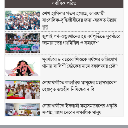
সর্বাধিক পঠিত
শেখ হাসিনার পতন হয়েছে, আওয়ামী
সাংবাদিক-বুদ্ধিজীবীদের জন্য -বরকত উল্লাহ
বুলু
জুলাই গণ-অভ্যুত্থানের ২য় বর্ষপূর্তিতে সুবর্ণচরে
জামায়াতের গণমিছিল ও সমাবেশ
সুবর্ণচরে ৮ বছরের শিশুকে ধর্ষণের অভিযোগ
থানায় সালিশী বৈঠকের নামে রফাদফার চেষ্টা“
নোয়াখালীতে লক্ষাধিক মানুষের মহাসমাবেশ
হেজবুত তওহীদ নিষিদ্ধের দাবি
নোয়াখালীতে ইসলামী মহাসমাবেশের প্রস্তুতি
সম্পন্ন, অংশ নেবেন লক্ষাধিক মানুষ