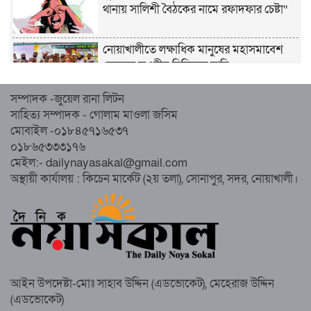
থানায় সালিশী বৈঠকের নামে রফাদফার চেষ্টা“
নোয়াখালীতে লক্ষাধিক মানুষের মহাসমাবেশ
হেজবুত তওহীদ নিষিদ্ধের দাবি
সম্পাদক -জুয়েল রানা লিটন
নোয়াখালীতে ইসলামী মহাসমাবেশের প্রস্তুতি
সাহিত্য সম্পাদক - গোলাম মাওলা জসিম
সম্পন্ন, অংশ নেবেন লক্ষাধিক মানুষ
মোবাইল -০১৮৪৫৭১৬৫৩৭
০১৮৬৫৩৩৩১৭৬
নোয়াখালীতে ইসলামী ছাত্রশিবিরের ‘অদম্য
মেইল:- dailynayasakal@gmail.com
জুলাই’ মিছিল
অস্থায়ী কার্যালয় : কিচেন মার্কেট (২য় তলা), সোনাপুর, সদর, নোয়াখালী।
সুবর্ণচরে মায়ের অভিযোগে সাবেক ভাইস
চেয়ারম্যান গ্রেপ্তার
আইন উপদেষ্টা-মোঃ সাহাব উদ্দিন (এডভোকেট), মেহেরাজ উদ্দিন
(এডভোকেট)
গাউসিয়া কমিটির সম্পাদক কামাল হোসাইনের