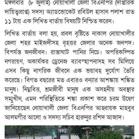
মঙ্গলবার (৮ জুলাই) নোয়াখালী জেলা বিএনপির (দাপ্তরিক
দায়িত্বপ্রাপ্ত) সদস্য অ্যাডভোকেট রবিউল হাসান পলাশ রাত
১১ টায় এক লিখিত বার্তায় বিষয়টি নিশ্চিত করেন।
লিখিত বার্তায় বলা হয়, প্রবল বৃষ্টিতে নাকাল নোয়াখালীর
জেলা শহর মাইজদীসহ বৃহত্তর জেলার অনেক জনপদ।
বিপর্যস্ত জনজীবন। রাস্তাঘাট পানির নিচে। অপরিকল্পিত
নগরায়ণ, অকার্যকর ড্রেনেজ ব্যাবস্হাপনাসহ সব মিলিয়ে
এসব কিছু নাগরিক জীবনে এক ভয়াবহ দুর্যোগ তৈরি
করেছে। বিগত বছরের মত এবারও বন্যার আশঙ্কায় শঙ্কিত
মানুষ। নিম্নবিত্ত, শ্রমজীবী মানুষ এক অসহনীয় অবস্থার
সম্মুখীন, এমন পরিস্থিতিতে শঙ্কা প্রকাশ করে চরম উদ্বেগ
জানিয়েছেন নোয়াখালী জেলা বিএনপির আহ্বায়ক মাহবুব
আলমগীর আলো ও সদস্য সচিব হারুনুর রশিদ আজাদ।