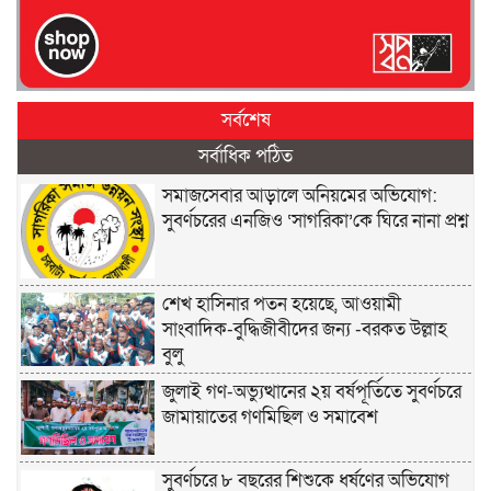
সর্বশেষ
সর্বাধিক পঠিত
সমাজসেবার আড়ালে অনিয়মের অভিযোগ:
সুবর্ণচরের এনজিও ‘সাগরিকা’কে ঘিরে নানা প্রশ্ন
শেখ হাসিনার পতন হয়েছে, আওয়ামী
সাংবাদিক-বুদ্ধিজীবীদের জন্য -বরকত উল্লাহ
বুলু
জুলাই গণ-অভ্যুত্থানের ২য় বর্ষপূর্তিতে সুবর্ণচরে
জামায়াতের গণমিছিল ও সমাবেশ
সুবর্ণচরে ৮ বছরের শিশুকে ধর্ষণের অভিযোগ