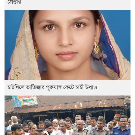
গ্রেপ্তার
চাটখিলে ভাতিজার পুরুষাঙ্গ কেটে চাচী উধাও