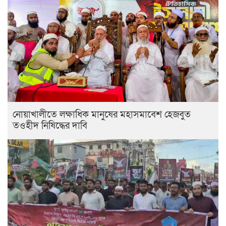
নোয়াখালীতে লক্ষাধিক মানুষের মহাসমাবেশ হেজবুত
তওহীদ নিষিদ্ধের দাবি