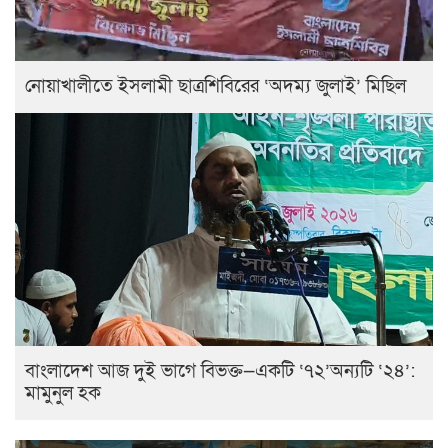
নোয়াখালীতে ইসলামী ছাত্রশিবিরের ‘অদম্য জুলাই’ মিছিল
বাংলাদেশ আজ দুই ভাগে বিভক্ত—একটি ‘৭২’অন্যটি ‘২৪’:
মামুনুল হক