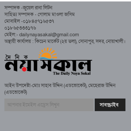
নোয়াখালীতে ইসলামী ছাত্রশিবিরের ‘অদম্য
সম্পাদক -জুয়েল রানা লিটন
জুলাই’ মিছিল
সাহিত্য সম্পাদক - গোলাম মাওলা জসিম
মোবাইল -০১৮৪৫৭১৬৫৩৭
০১৮৬৫৩৩৩১৭৬
সুবর্ণচরে মায়ের অভিযোগে সাবেক ভাইস
মেইল:- dailynayasakal@gmail.com
চেয়ারম্যান গ্রেপ্তার
অস্থায়ী কার্যালয় : কিচেন মার্কেট (২য় তলা), সোনাপুর, সদর, নোয়াখালী।
গাউসিয়া কমিটির সম্পাদক কামাল হোসাইনের
স্মরণ সভায় মিলাদ ও দোয়া
আইন উপদেষ্টা-মোঃ সাহাব উদ্দিন (এডভোকেট), মেহেরাজ উদ্দিন
কামরুল কাননের ছবি বিকৃত করে অপপ্রচারের
(এডভোকেট)
প্রতিবাদে চাটখিলে মানববন্ধন
বাংলাদেশ আজ দুই ভাগে বিভক্ত—একটি
‘৭২’অন্যটি ‘২৪’: মামুনুল হক