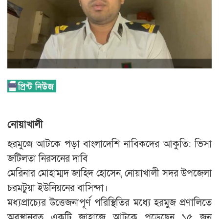
নোয়াখালী
হরমুজে আটকে পড়া বাংলাদেশি নাবিকদের আকুতি: ভিসা
জটিলতা নিরসনের দাবি
মেরিনার মোহাম্মদ জাহিদ হোসেন, নোয়াখালী সদর উপজেলা
চরমটুয়া ইউনিয়নের বাসিন্দা।
মধ্যপ্রাচ্যের উত্তেজনাপূর্ণ পরিস্থিতির মধ্যে হরমুজ প্রণালিতে
অবস্থানরত একটি জাহাজে আটকে পড়েছেন ১৫ জন