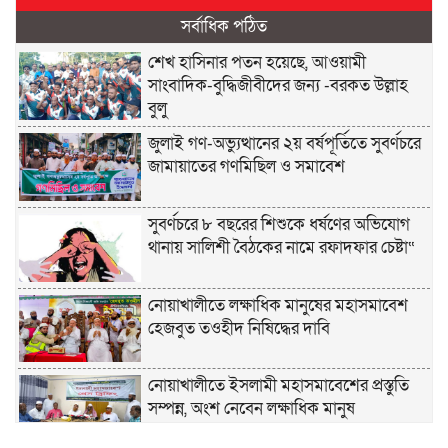
সর্বাধিক পঠিত
শেখ হাসিনার পতন হয়েছে, আওয়ামী
সাংবাদিক-বুদ্ধিজীবীদের জন্য -বরকত উল্লাহ
বুলু
জুলাই গণ-অভ্যুত্থানের ২য় বর্ষপূর্তিতে সুবর্ণচরে
জামায়াতের গণমিছিল ও সমাবেশ
সুবর্ণচরে ৮ বছরের শিশুকে ধর্ষণের অভিযোগ
থানায় সালিশী বৈঠকের নামে রফাদফার চেষ্টা“
নোয়াখালীতে লক্ষাধিক মানুষের মহাসমাবেশ
হেজবুত তওহীদ নিষিদ্ধের দাবি
নোয়াখালীতে ইসলামী মহাসমাবেশের প্রস্তুতি
সম্পন্ন, অংশ নেবেন লক্ষাধিক মানুষ