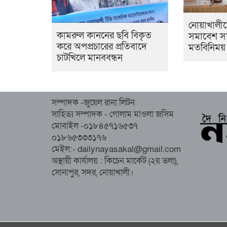
নোয়াখালীত
কামরুল কাননের ছবি বিকৃত
সমাবেশ 
করে অপপ্রচারের প্রতিবাদে
মতবিনিময়
চাটখিলে মানববন্ধন
সম্পাদক -জুয়েল রানা লিটন
সাহিত্য সম্পাদক - গোলাম মাওলা জসিম
মোবাইল -০১৮৪৫৭১৬৫৩৭
০১৮৬৫৩৩৩১৭৬
মেইল:- dailynayasakal@gmail.com
অস্থায়ী কার্যালয় : কিচেন মার্কেট (২য় তলা),
সোনাপুর, সদর, নোয়াখালী।