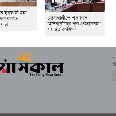
ে ইসলামী মহা-
নোয়াখালীতে প্রত্যাগত
সফল করতে
অভিবাসীদের পুনঃএকত্রীকরণে
 সভা
সমন্বিত কর্মশালা
আ
উ