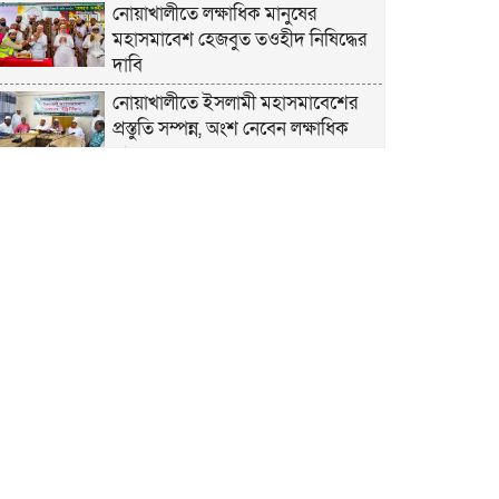
নোয়াখালীতে লক্ষাধিক মানুষের
মহাসমাবেশ হেজবুত তওহীদ নিষিদ্ধের
দাবি
নোয়াখালীতে ইসলামী মহাসমাবেশের
প্রস্তুতি সম্পন্ন, অংশ নেবেন লক্ষাধিক
মানুষ
নোয়াখালীতে ইসলামী ছাত্রশিবিরের
‘অদম্য জুলাই’ মিছিল
সুবর্ণচরে মায়ের অভিযোগে সাবেক ভাইস
চেয়ারম্যান গ্রেপ্তার
গাউসিয়া কমিটির সম্পাদক কামাল
হোসাইনের স্মরণ সভায় মিলাদ ও দোয়া
কামরুল কাননের ছবি বিকৃত করে
অপপ্রচারের প্রতিবাদে চাটখিলে