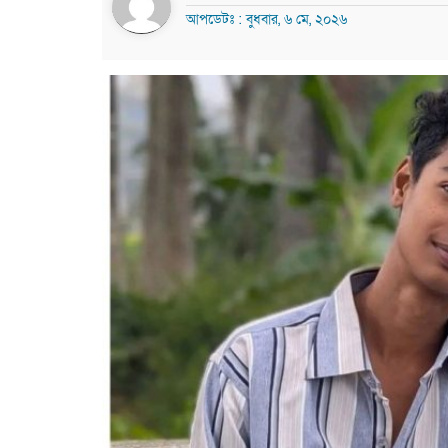
আপডেটঃ : বুধবার, ৬ মে, ২০২৬