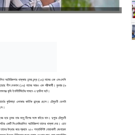
ালিত অটোরিকশার ধাক্কায় তন্ময় চন্দ্র (১৬) নামের এক এসএসসি
েছে দীপ দেবনাথ (১৬) নামের আরও এক পরীক্ষার্থী। বুধবার (৬
গমগঞ্জ কৃষি ইনস্টিটিউটের সামনে এ দুর্ঘটনা ঘটে।
ডের কুরিপাড়া এলাকার কার্তিক চন্দ্রের ছেলে। চৌমুহনী ডেলটা
ল সে।
ের হয়ে তন্ময় তার বন্ধু দীপের সঙ্গে বাইরে যান। দুপুরে চৌমুহনী
তগতির একটি সিএনজিচালিত অটোরিকশা তাদের ধাক্কা দেয়। এতে
াদের উদ্ধার করে প্রথমে ২৫০ শয্যাবিশিষ্ট নোয়াখালী জেনারেল
্ময়কে উন্নত চিকিৎসার জন্য ঢাকায় নেওয়ার পথে বেলা আড়াইটার