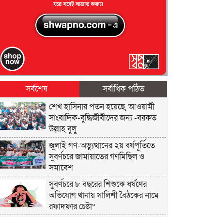
সর্বশেষ
সর্বাধিক পঠিত
শেখ হাসিনার পতন হয়েছে, আওয়ামী
সাংবাদিক-বুদ্ধিজীবীদের জন্য -বরকত
উল্লাহ বুলু
জুলাই গণ-অভ্যুত্থানের ২য় বর্ষপূর্তিতে
সুবর্ণচরে জামায়াতের গণমিছিল ও
সমাবেশ
সুবর্ণচরে ৮ বছরের শিশুকে ধর্ষণের
অভিযোগ থানায় সালিশী বৈঠকের নামে
রফাদফার চেষ্টা“