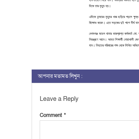
দিকে তার মৃত্যু হয়।
এদিকে তন্ময়ের মৃত্যুর খবর ছড়িয়ে পড়লে ক্ষুব্
বিক্ষোভ করেন। এতে সড়কের দুই পাশে দীর্ঘ যান
বেগমগঞ্জ মডেল থানার ভারপ্রাপ্ত কর্মকর্তা মো.
নিয়ন্ত্রণে আনে। আহত শিক্ষার্থী নোয়াখালী 
যান। নিহতের পরিবারের পক্ষ থেকে লিখিত অভ
আপনার মতামত লিখুন :
Leave a Reply
Comment
*