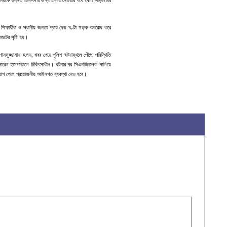
ধ শিক্ষার্থীরা ও স্থানীয় জনতা প্রায় দেড় ঘণ্টা সড়ক অবরোধ করে
জটের সৃষ্টি হয়।
 শামসুজ্জামান বলেন, খবর পেয়ে পুলিশ ঘটনাস্থলে পৌঁছে পরিস্থিতি
জেনারেল হাসপাতালে চিকিৎসাধীন। ঘটনার পর সিএনজিচালক পালিয়ে
িযোগ পেলে প্রয়োজনীয় আইনগত ব্যবস্থা নেও হবে।