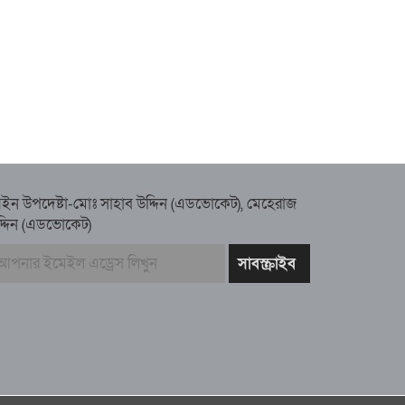
ইন উপদেষ্টা-মোঃ সাহাব উদ্দিন (এডভোকেট), মেহেরাজ
দ্দিন (এডভোকেট)