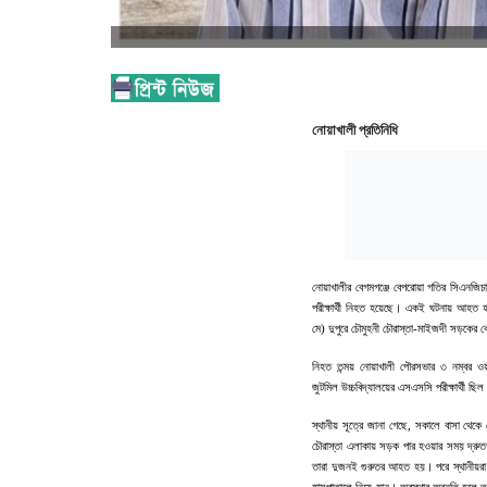
নোয়াখালী প্রতিনিধি
নোয়াখালীর বেগমগঞ্জে বেপরোয়া গতির সিএনজিচ
পরীক্ষার্থী নিহত হয়েছে। একই ঘটনায় আহত হয়
মে) দুপুরে চৌমুহনী চৌরাস্তা-মাইজদী সড়কের বে
নিহত তন্ময় নোয়াখালী পৌরসভার ৩ নম্বর ওয়ার্
জুটমিল উচ্চবিদ্যালয়ের এসএসসি পরীক্ষার্থী ছি
স্থানীয় সূত্রে জানা গেছে, সকালে বাসা থেকে ব
চৌরাস্তা এলাকায় সড়ক পার হওয়ার সময় দ্রু
তারা দুজনই গুরুতর আহত হয়। পরে স্থানীয়রা ত
হাসপাতালে নিয়ে যান। অবস্থার অবনতি হলে তন