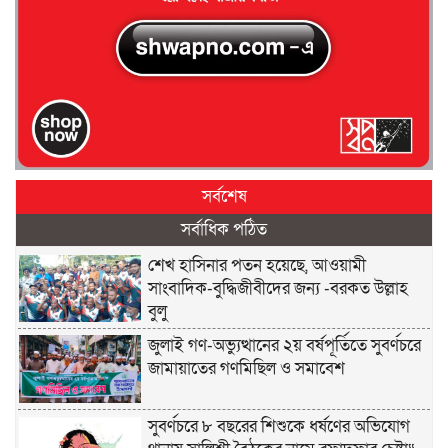
সর্বশেষ
সর্বাধিক পঠিত
শেখ হাসিনার পতন হয়েছে, আওয়ামী
সাংবাদিক-বুদ্ধিজীবীদের জন্য -বরকত উল্লাহ
বুলু
জুলাই গণ-অভ্যুত্থানের ২য় বর্ষপূর্তিতে সুবর্ণচরে
জামায়াতের গণমিছিল ও সমাবেশ
সুবর্ণচরে ৮ বছরের শিশুকে ধর্ষণের অভিযোগ