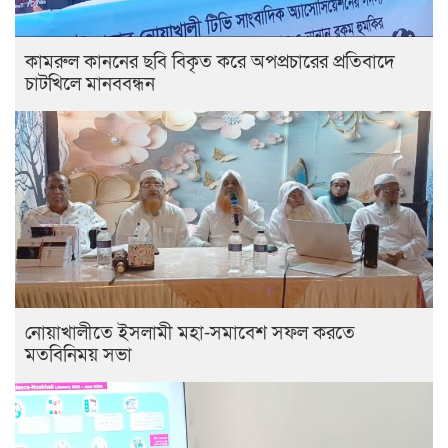
কামরুল কাননের ছবি বিকৃত করে অপপ্রচারের প্রতিবাদে
চাটখিলে মানববন্ধন
নোয়াখালীতে ইসলামী মহা-সমাবেশ সফল করতে
মতবিনিময় সভা