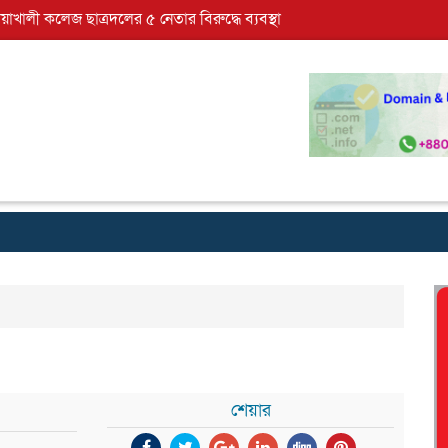
োয়াখালী কলেজ ছাত্রদলের ৫ নেতার বিরুদ্ধে ব্যবস্থা
শেয়ার