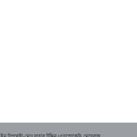
ইন উপদেষ্টা-মোঃ সাহাব উদ্দিন (এডভোকেট), মেহেরাজ