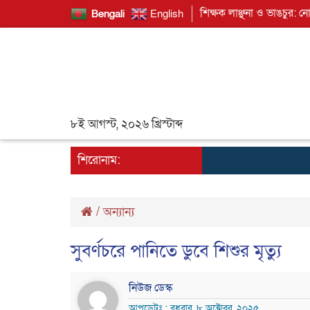
শিক্ষক লাঞ্ছনা ও ভাঙচুর: ন
Bengali
English
৮ই আগস্ট, ২০২৬ খ্রিস্টাব্দ
শিরোনাম:
/
অন্যান্য
সুবর্ণচরে পানিতে ডুবে শিশুর মৃত্যু
নিউজ ডেস্ক
আপডেটঃ : বুধবার, ৮ অক্টোবর, ২০২৫