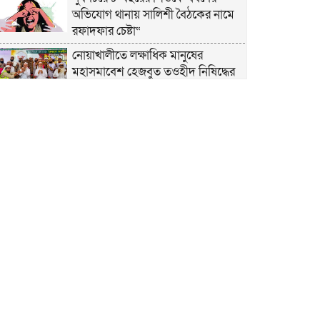
অভিযোগ থানায় সালিশী বৈঠকের নামে
রফাদফার চেষ্টা“
নোয়াখালীতে লক্ষাধিক মানুষের
মহাসমাবেশ হেজবুত তওহীদ নিষিদ্ধের
দাবি
নোয়াখালীতে ইসলামী মহাসমাবেশের
প্রস্তুতি সম্পন্ন, অংশ নেবেন লক্ষাধিক
মানুষ
নোয়াখালীতে ইসলামী ছাত্রশিবিরের
‘অদম্য জুলাই’ মিছিল
সুবর্ণচরে মায়ের অভিযোগে সাবেক ভাইস
চেয়ারম্যান গ্রেপ্তার
গাউসিয়া কমিটির সম্পাদক কামাল
হোসাইনের স্মরণ সভায় মিলাদ ও দোয়া