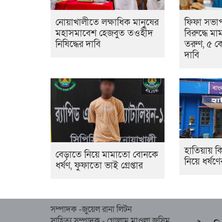
নোয়াখালীতে লক্ষাধিক মানুষের
ফিফা সভাপ
মহাসমাবেশ হেজবুত তওহীদ
বিরুদ্ধে ম
নিষিদ্ধের দাবি
তরুণ, ৫ কো
দাবি
হাতিয়ায়
বেড়াতে নিয়ে মামাতো বোনকে
নিয়ে ধর্ষ
ধর্ষণ, ফুফাতো ভাই গ্রেপ্তার
সম্পাদক -জুয়েল রানা লিটন
সাহিত্য সম্পাদক - গোলাম মাওলা জসিম