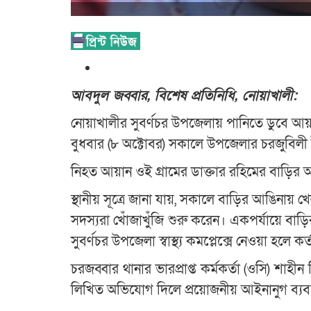
আবদুল জব্বার, বিশেষ প্রতিনিধি, নোয়াখালী:
নোয়াখালীর সুবর্ণচর উপজেলায় পানিতে ডুবে আয়ান 
বুধবার (৮ অক্টোবর) সকালে উপজেলার চরজুবিলী ইউ
নিহত আয়ান ওই গ্রামের ডাক্তার রহিমের বাড়ির 
স্থানীয় সূত্রে জানা যায়, সকালে বাড়ির আঙিনায়
সদস্যরা খোঁজাখুঁজি শুরু করেন। একপর্যায়ে বাড়ির
সুবর্ণচর উপজেলা স্বাস্থ্য কমপ্লেক্সে নেওয়া হ
চরজব্বার থানার ভারপ্রাপ্ত কর্মকর্তা (ওসি) শা
লিখিত অভিযোগ দিলে প্রয়োজনীয় আইনানুগ ব্যবস্