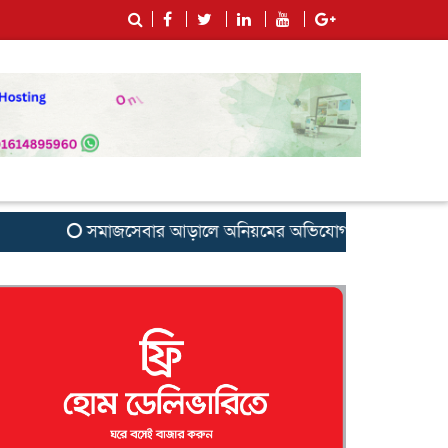
সমাজসেবার আড়ালে অনিয়মের অভিযোগ: সুবর্ণচরের এনজিও ‘সাগর