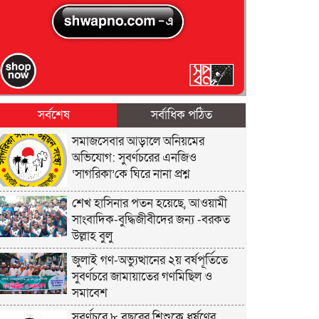
সর্বশেষ
সর্বাধিক পঠিত
সমাজসেবার আড়ালে অনিয়মের
অভিযোগ: সুবর্ণচরের এনজিও
‘সাগরিকা’কে ঘিরে নানা প্রশ্ন
শেখ হাসিনার পতন হয়েছে, আওয়ামী
সাংবাদিক-বুদ্ধিজীবীদের জন্য -বরকত
উল্লাহ বুলু
জুলাই গণ-অভ্যুত্থানের ২য় বর্ষপূর্তিতে
সুবর্ণচরে জামায়াতের গণমিছিল ও
সমাবেশ
সুবর্ণচরে ৮ বছরের শিশুকে ধর্ষণের