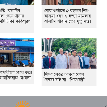
তি-রেফারির
নোয়াখালীতে ৫ বছরের শিশু
ামলা চেয়ে থানায়
আসমা ধর্ষণ ও হত্যা মামলায়
টি টাকা ক্ষতিপূরণ
আসামি শাহাদাতের মৃত্যুদণ্ড।
 কিশোরীকে জোর করে
শিক্ষা ক্ষেত্রে আমরা কোন
ণের অভিযোগে মামলা
বৈষম্য চাই না : শিক্ষামন্ত্রী .
আ