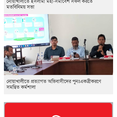
নোয়াখালীতে ইসলামী মহা-সমাবেশ সফল করতে
মতবিনিময় সভা
নোয়াখালীতে প্রত্যাগত অভিবাসীদের পুনঃএকত্রীকরণে
সমন্বিত কর্মশালা