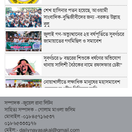
শেখ হাসিনার পতন হয়েছে, আওয়ামী
সাংবাদিক-বুদ্ধিজীবীদের জন্য -বরকত উল্লাহ
বুলু
জুলাই গণ-অভ্যুত্থানের ২য় বর্ষপূর্তিতে সুবর্ণচরে
জামায়াতের গণমিছিল ও সমাবেশ
সুবর্ণচরে ৮ বছরের শিশুকে ধর্ষণের অভিযোগ
থানায় সালিশী বৈঠকের নামে রফাদফার চেষ্টা“
নোয়াখালীতে লক্ষাধিক মানুষের মহাসমাবেশ
হেজবুত তওহীদ নিষিদ্ধের দাবি
সম্পাদক -জুয়েল রানা লিটন
নোয়াখালীতে ইসলামী মহাসমাবেশের প্রস্তুতি
সাহিত্য সম্পাদক - গোলাম মাওলা জসিম
সম্পন্ন, অংশ নেবেন লক্ষাধিক মানুষ
মোবাইল -০১৮৪৫৭১৬৫৩৭
০১৮৬৫৩৩৩১৭৬
নোয়াখালীতে ইসলামী ছাত্রশিবিরের ‘অদম্য
মেইল:- dailynayasakal@gmail.com