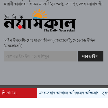
জুলাই’ মিছিল
অস্থায়ী কার্যালয় : কিচেন মার্কেট (২য় তলা), সোনাপুর, সদর, নোয়াখালী।
সুবর্ণচরে মায়ের অভিযোগে সাবেক ভাইস
চেয়ারম্যান গ্রেপ্তার
আইন উপদেষ্টা-মোঃ সাহাব উদ্দিন (এডভোকেট), মেহেরাজ উদ্দিন
(এডভোকেট)
গাউসিয়া কমিটির সম্পাদক কামাল হোসাইনের
স্মরণ সভায় মিলাদ ও দোয়া
কামরুল কাননের ছবি বিকৃত করে অপপ্রচারের
প্রতিবাদে চাটখিলে মানববন্ধন
All rights reserved © 2022
শিরোনাম:
সমাজসেবার আড়ালে অনিয়মের অভিযোগ: সুবর্ণচরের এন
Developed by
Trust Soft BD