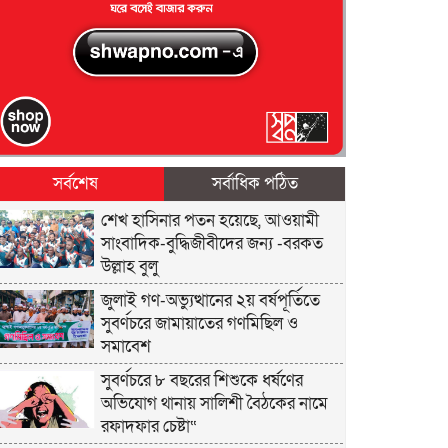
সর্বশেষ
সর্বাধিক পঠিত
শেখ হাসিনার পতন হয়েছে, আওয়ামী
সাংবাদিক-বুদ্ধিজীবীদের জন্য -বরকত
উল্লাহ বুলু
জুলাই গণ-অভ্যুত্থানের ২য় বর্ষপূর্তিতে
সুবর্ণচরে জামায়াতের গণমিছিল ও
সমাবেশ
সুবর্ণচরে ৮ বছরের শিশুকে ধর্ষণের
অভিযোগ থানায় সালিশী বৈঠকের নামে
রফাদফার চেষ্টা“