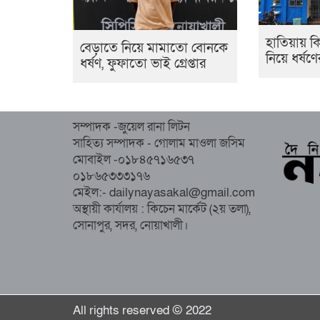
হাতিয়ায়
বেড়াতে নিয়ে মামাতো বোনকে
নিয়ে ধর্ষ
ধর্ষণ, ফুফাতো ভাই গ্রেপ্তার
সম্পাদক -জুয়েল রানা লিটন
সাহিত্য সম্পাদক - গোলাম মাওলা জসিম
মোবাইল -০১৮৪৫৭১৬৫৩৭
০১৮৬৫৩৩৩১৭৬
মেইল:- dailynayasakal@gmail.com
অস্থায়ী কার্যালয় : কিচেন মার্কেট (২য় তলা),
সোনাপুর, সদর, নোয়াখালী।
All rights reserved © 2022