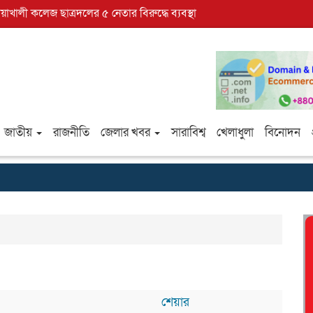
োয়াখালী কলেজ ছাত্রদলের ৫ নেতার বিরুদ্ধে ব্যবস্থা
জাতীয়
রাজনীতি
জেলার খবর
সারাবিশ্ব
খেলাধুলা
বিনোদন
শেয়ার