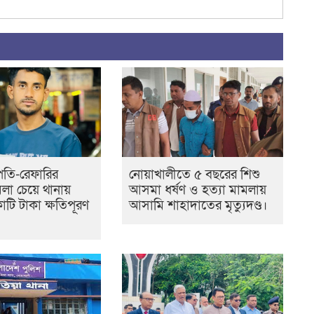
তি-রেফারির
নোয়াখালীতে ৫ বছরের শিশু
ামলা চেয়ে থানায়
আসমা ধর্ষণ ও হত্যা মামলায়
টি টাকা ক্ষতিপূরণ
আসামি শাহাদাতের মৃত্যুদণ্ড।