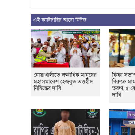
এই ক্যাটাগরির আরো নিউজ
নোয়াখালীতে লক্ষাধিক মানুষের
ফিফা সভাপ
মহাসমাবেশ হেজবুত তওহীদ
বিরুদ্ধে ম
নিষিদ্ধের দাবি
তরুণ, ৫ কো
দাবি