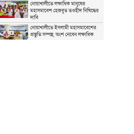
নোয়াখালীতে লক্ষাধিক মানুষের
মহাসমাবেশ হেজবুত তওহীদ নিষিদ্ধের
দাবি
নোয়াখালীতে ইসলামী মহাসমাবেশের
প্রস্তুতি সম্পন্ন, অংশ নেবেন লক্ষাধিক
মানুষ
নোয়াখালীতে ইসলামী ছাত্রশিবিরের
‘অদম্য জুলাই’ মিছিল
সুবর্ণচরে মায়ের অভিযোগে সাবেক ভাইস
চেয়ারম্যান গ্রেপ্তার
গাউসিয়া কমিটির সম্পাদক কামাল
হোসাইনের স্মরণ সভায় মিলাদ ও দোয়া
কামরুল কাননের ছবি বিকৃত করে
অপপ্রচারের প্রতিবাদে চাটখিলে