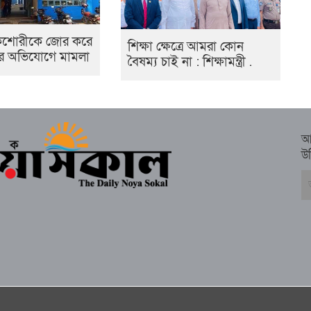
 কিশোরীকে জোর করে
শিক্ষা ক্ষেত্রে আমরা কোন
ণের অভিযোগে মামলা
বৈষম্য চাই না : শিক্ষামন্ত্রী .
আ
উ