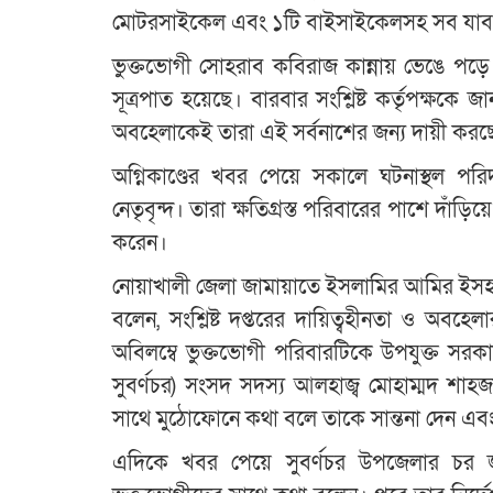
মোটরসাইকেল এবং ১টি বাইসাইকেলসহ সব যাবতীয়
ভুক্তভোগী সোহরাব কবিরাজ কান্নায় ভেঙে পড়ে
সূত্রপাত হয়েছে। বারবার সংশ্লিষ্ট কর্তৃপক্ষকে
অবহেলাকেই তারা এই সর্বনাশের জন্য দায়ী করছ
অগ্নিকাণ্ডের খবর পেয়ে সকালে ঘটনাস্থল পরি
নেতৃবৃন্দ। তারা ক্ষতিগ্রস্ত পরিবারের পাশে দাঁড়িয
করেন।
নোয়াখালী জেলা জামায়াতে ইসলামির আমির ইসহা
বলেন, সংশ্লিষ্ট দপ্তরের দায়িত্বহীনতা ও অব
অবিলম্বে ভুক্তভোগী পরিবারটিকে উপযুক্ত সরকা
সুবর্ণচর) সংসদ সদস্য আলহাজ্ব মোহাম্মদ শাহজাহ
সাথে মুঠোফোনে কথা বলে তাকে সান্তনা দেন এবং কা
এদিকে খবর পেয়ে সুবর্ণচর উপজেলার চর জব্ব