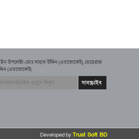
ইন উপদেষ্টা-মোঃ সাহাব উদ্দিন (এডভোকেট), মেহেরাজ
দ্দিন (এডভোকেট)
Developed by
Trust Soft BD