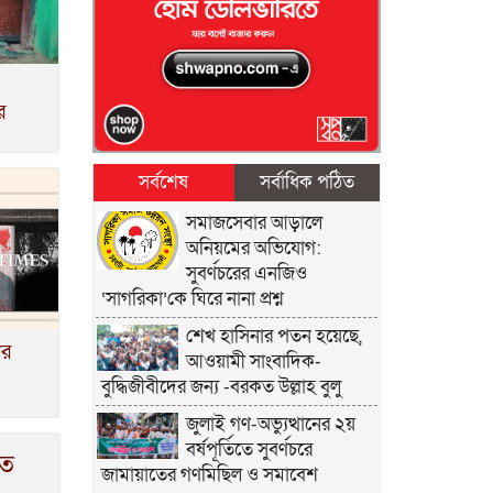
র
সর্বশেষ
সর্বাধিক পঠিত
সমাজসেবার আড়ালে
অনিয়মের অভিযোগ:
সুবর্ণচরের এনজিও
‘সাগরিকা’কে ঘিরে নানা প্রশ্ন
শেখ হাসিনার পতন হয়েছে,
ার
আওয়ামী সাংবাদিক-
বুদ্ধিজীবীদের জন্য -বরকত উল্লাহ বুলু
জুলাই গণ-অভ্যুত্থানের ২য়
বর্ষপূর্তিতে সুবর্ণচরে
তে
জামায়াতের গণমিছিল ও সমাবেশ