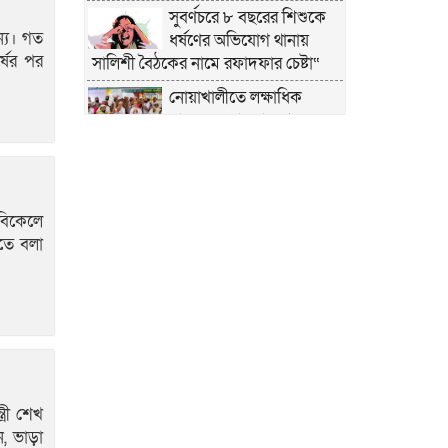
সুবর্ণচরে ৮ বছরের শিশুকে
ন্য। গত
ধর্ষণের অভিযোগ থানায়
্ষের পর
সালিশী বৈঠকের নামে রফাদফার চেষ্টা“
নোয়াখালীতে লক্ষাধিক
মানুষের মহাসমাবেশ
হেজবুত তওহীদ নিষিদ্ধের দাবি
নোয়াখালীতে ইসলামী
মহাসমাবেশের প্রস্তুতি সম্পন্ন,
 বিকেলে
অংশ নেবেন লক্ষাধিক মানুষ
িতে বলা
নোয়াখালীতে ইসলামী
ছাত্রশিবিরের ‘অদম্য জুলাই’
মিছিল
সুবর্ণচরে মায়ের অভিযোগে
সাবেক ভাইস চেয়ারম্যান
গ্রেপ্তার
্রী শেখ
গাউসিয়া কমিটির সম্পাদক
ন, ভাড়া
কামাল হোসাইনের স্মরণ