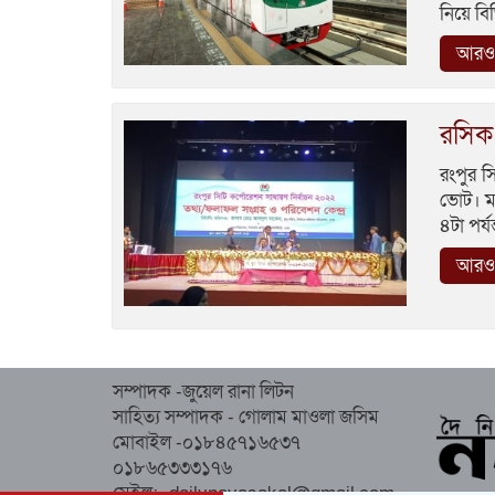
নিয়ে বি
আরও 
রসিক 
রংপুর স
ভোট। মঙ
৪টা পর্
আরও 
সম্পাদক -জুয়েল রানা লিটন
সাহিত্য সম্পাদক - গোলাম মাওলা জসিম
মোবাইল -০১৮৪৫৭১৬৫৩৭
০১৮৬৫৩৩৩১৭৬
মেইল:- dailynayasakal@gmail.com