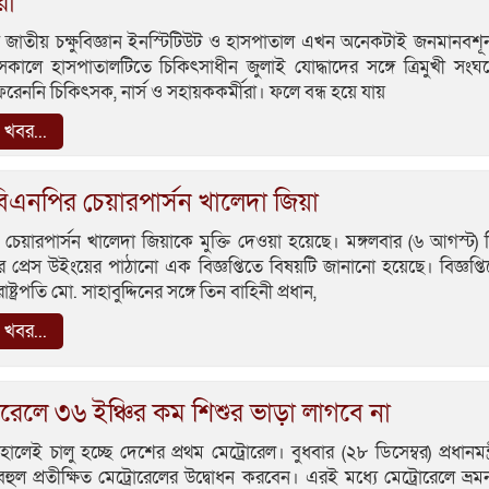
রা
 জাতীয় চক্ষুবিজ্ঞান ইনস্টিটিউট ও হাসপাতাল এখন অনেকটাই জনমানবশূ
সকালে হাসপাতালটিতে চিকিৎসাধীন জুলাই যোদ্ধাদের সঙ্গে ত্রিমুখী সংঘর
রেননি চিকিৎসক, নার্স ও সহায়ককর্মীরা। ফলে বন্ধ হয়ে যায়
খবর...
 বিএনপির চেয়ারপার্সন খালেদা জিয়া
চেয়ারপার্সন খালেদা জিয়াকে মুক্তি দেওয়া হয়েছে। মঙ্গলবার (৬ আগস্ট)
পতির প্রেস উইংয়ের পাঠানো এক বিজ্ঞপ্তিতে বিষয়টি জানানো হয়েছে। বিজ্ঞপ্ত
াষ্ট্রপতি মো. সাহাবুদ্দিনের সঙ্গে তিন বাহিনী প্রধান,
খবর...
োরেলে ৩৬ ইঞ্চির কম শিশুর ভাড়া লাগবে না
ালেই চালু হচ্ছে দেশের প্রথম মেট্রোরেল। বুধবার (২৮ ডিসেম্বর) প্রধানমন্ত
বহুল প্রতীক্ষিত মেট্রোরেলের উদ্বোধন করবেন। এরই মধ্যে মেট্রোরেলে ভ্রম