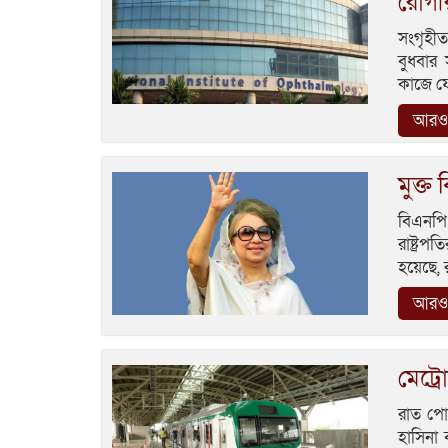
রোগী
সংগৃহীত
বুধবার 
কাজে ফে
আরও 
মুক্ত
বিএনপি 
রাষ্ট্র
হয়েছে, র
আরও 
মেট্র
রাত পোহ
হাসিনা 