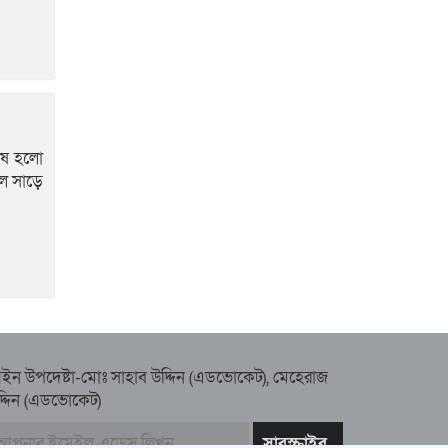
সভায় মিলাদ ও দোয়া
কামরুল কাননের ছবি বিকৃত
করে অপপ্রচারের প্রতিবাদে
চাটখিলে মানববন্ধন
শেষ হলো
াল সাড়ে
ইন উপদেষ্টা-মোঃ সাহাব উদ্দিন (এডভোকেট), মেহেরাজ
দ্দিন (এডভোকেট)