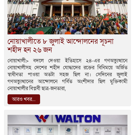
নোয়াখালীতে ৮ জুলাই আন্দোলনের সূচনা
শহীদ হন ২৬ জন
নোয়াখালী> বদলে দেওয়া ইতিহাসে ২৪-এর গণঅভ্যুত্থানে
নোয়াখালীসহ দেশের শহীদ যোদ্ধাদের রক্তের বিনিময়ে অর্জিত
স্বাধীনতা পাওয়া অতটা সহজ ছিল না। সেদিনের জুলাই
গণঅভ্যুত্থানের আন্দোলনে গর্বিত অংশীদার ছিল মুক্তিকামী
নোয়াখালীর বিপ্লবী ছাত্র-জনতারা,
আরও খবর...