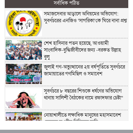
সর্বাধিক পঠিত
সমাজসেবার আড়ালে অনিয়মের অভিযোগ:
সুবর্ণচরের এনজিও ‘সাগরিকা’কে ঘিরে নানা প্রশ্ন
শেখ হাসিনার পতন হয়েছে, আওয়ামী
সাংবাদিক-বুদ্ধিজীবীদের জন্য -বরকত উল্লাহ
বুলু
জুলাই গণ-অভ্যুত্থানের ২য় বর্ষপূর্তিতে সুবর্ণচরে
জামায়াতের গণমিছিল ও সমাবেশ
সুবর্ণচরে ৮ বছরের শিশুকে ধর্ষণের অভিযোগ
থানায় সালিশী বৈঠকের নামে রফাদফার চেষ্টা“
নোয়াখালীতে লক্ষাধিক মানুষের মহাসমাবেশ
হেজবুত তওহীদ নিষিদ্ধের দাবি