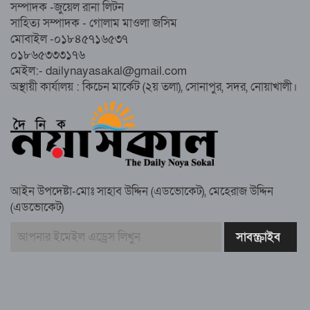
সম্পাদক -জুয়েল রানা লিটন
নোয়াখালীতে ইসলামী মহাসমাবেশের প্রস্তুতি
সাহিত্য সম্পাদক - গোলাম মাওলা জসিম
সম্পন্ন, অংশ নেবেন লক্ষাধিক মানুষ
মোবাইল -০১৮৪৫৭১৬৫৩৭
০১৮৬৫৩৩৩১৭৬
নোয়াখালীতে ইসলামী ছাত্রশিবিরের ‘অদম্য
মেইল:- dailynayasakal@gmail.com
জুলাই’ মিছিল
অস্থায়ী কার্যালয় : কিচেন মার্কেট (২য় তলা), সোনাপুর, সদর, নোয়াখালী।
সুবর্ণচরে মায়ের অভিযোগে সাবেক ভাইস
চেয়ারম্যান গ্রেপ্তার
আইন উপদেষ্টা-মোঃ সাহাব উদ্দিন (এডভোকেট), মেহেরাজ উদ্দিন
(এডভোকেট)
গাউসিয়া কমিটির সম্পাদক কামাল হোসাইনের
স্মরণ সভায় মিলাদ ও দোয়া
কামরুল কাননের ছবি বিকৃত করে অপপ্রচারের
প্রতিবাদে চাটখিলে মানববন্ধন