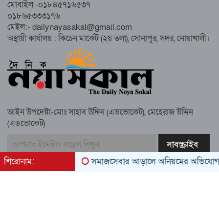
মোবাইল -০১৮৪৫৭১৬৫৩৭
০১৮৬৫৩৩৩১৭৬
নোয়াখালীতে ইসলামী ছাত্রশিবিরের ‘অদম্য
মেইল:- dailynayasakal@gmail.com
জুলাই’ মিছিল
অস্থায়ী কার্যালয় : কিচেন মার্কেট (২য় তলা), সোনাপুর, সদর, নোয়াখালী।
সুবর্ণচরে মায়ের অভিযোগে সাবেক ভাইস
চেয়ারম্যান গ্রেপ্তার
আইন উপদেষ্টা-মোঃ সাহাব উদ্দিন (এডভোকেট), মেহেরাজ উদ্দিন
(এডভোকেট)
গাউসিয়া কমিটির সম্পাদক কামাল হোসাইনের
স্মরণ সভায় মিলাদ ও দোয়া
শিরোনাম:
সমাজসেবার আড়ালে অনিয়মের অভিযোগ: সুবর্
কামরুল কাননের ছবি বিকৃত করে অপপ্রচারের
প্রতিবাদে চাটখিলে মানববন্ধন
All rights reserved © 2022