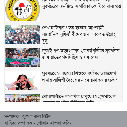
সুবর্ণচরের এনজিও ‘সাগরিকা’কে ঘিরে নানা প্রশ্ন
শেখ হাসিনার পতন হয়েছে, আওয়ামী
সাংবাদিক-বুদ্ধিজীবীদের জন্য -বরকত উল্লাহ
বুলু
জুলাই গণ-অভ্যুত্থানের ২য় বর্ষপূর্তিতে সুবর্ণচরে
জামায়াতের গণমিছিল ও সমাবেশ
সুবর্ণচরে ৮ বছরের শিশুকে ধর্ষণের অভিযোগ
থানায় সালিশী বৈঠকের নামে রফাদফার চেষ্টা“
নোয়াখালীতে লক্ষাধিক মানুষের মহাসমাবেশ
হেজবুত তওহীদ নিষিদ্ধের দাবি
সম্পাদক -জুয়েল রানা লিটন
নোয়াখালীতে ইসলামী মহাসমাবেশের প্রস্তুতি
সাহিত্য সম্পাদক - গোলাম মাওলা জসিম
সম্পন্ন, অংশ নেবেন লক্ষাধিক মানুষ