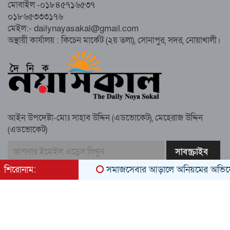
মোবাইল -০১৮৪৫৭১৬৫৩৭
০১৮৬৫৩৩৩১৭৬
নোয়াখালীতে ইসলামী ছাত্রশিবিরের ‘অদম্য
মেইল:- dailynayasakal@gmail.com
জুলাই’ মিছিল
অস্থায়ী কার্যালয় : কিচেন মার্কেট (২য় তলা), সোনাপুর, সদর, নোয়াখালী।
সুবর্ণচরে মায়ের অভিযোগে সাবেক ভাইস
চেয়ারম্যান গ্রেপ্তার
আইন উপদেষ্টা-মোঃ সাহাব উদ্দিন (এডভোকেট), মেহেরাজ উদ্দিন
(এডভোকেট)
গাউসিয়া কমিটির সম্পাদক কামাল হোসাইনের
স্মরণ সভায় মিলাদ ও দোয়া
শিরোনাম:
সমাজসেবার আড়ালে অনিয়মের অভিযোগ: সু
কামরুল কাননের ছবি বিকৃত করে অপপ্রচারের
প্রতিবাদে চাটখিলে মানববন্ধন
All rights reserved © 2022