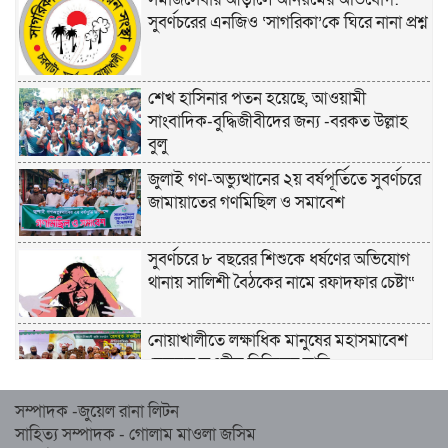
সুবর্ণচরের এনজিও ‘সাগরিকা’কে ঘিরে নানা প্রশ্ন
শেখ হাসিনার পতন হয়েছে, আওয়ামী
সাংবাদিক-বুদ্ধিজীবীদের জন্য -বরকত উল্লাহ
বুলু
জুলাই গণ-অভ্যুত্থানের ২য় বর্ষপূর্তিতে সুবর্ণচরে
জামায়াতের গণমিছিল ও সমাবেশ
সুবর্ণচরে ৮ বছরের শিশুকে ধর্ষণের অভিযোগ
থানায় সালিশী বৈঠকের নামে রফাদফার চেষ্টা“
নোয়াখালীতে লক্ষাধিক মানুষের মহাসমাবেশ
হেজবুত তওহীদ নিষিদ্ধের দাবি
সম্পাদক -জুয়েল রানা লিটন
নোয়াখালীতে ইসলামী মহাসমাবেশের প্রস্তুতি
সাহিত্য সম্পাদক - গোলাম মাওলা জসিম
সম্পন্ন, অংশ নেবেন লক্ষাধিক মানুষ