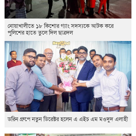
নোয়াখালীতে ১৮ কিশোর গ্যাং সদস্যকে আটক করে
পুলিশের হাতে তুলে দিল ছাত্রদল
ডরিন গ্রুপে নতুন ডিরেক্টর হলেন এ এইচ এম মওদুদ এলাহী