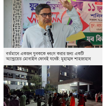
বর্তমানে একজন যুবককে ধ্বংস করার জন্য একটি
অ্যান্ড্রয়েড মোবাইল ফোনই যথেষ্ট: মুহাম্মদ শাহজাহান