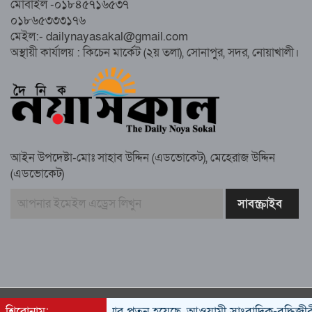
মোবাইল -০১৮৪৫৭১৬৫৩৭
০১৮৬৫৩৩৩১৭৬
সুবর্ণচরে মায়ের অভিযোগে সাবেক ভাইস
মেইল:- dailynayasakal@gmail.com
চেয়ারম্যান গ্রেপ্তার
অস্থায়ী কার্যালয় : কিচেন মার্কেট (২য় তলা), সোনাপুর, সদর, নোয়াখালী।
গাউসিয়া কমিটির সম্পাদক কামাল হোসাইনের
স্মরণ সভায় মিলাদ ও দোয়া
আইন উপদেষ্টা-মোঃ সাহাব উদ্দিন (এডভোকেট), মেহেরাজ উদ্দিন
কামরুল কাননের ছবি বিকৃত করে অপপ্রচারের
(এডভোকেট)
প্রতিবাদে চাটখিলে মানববন্ধন
বাংলাদেশ আজ দুই ভাগে বিভক্ত—একটি
‘৭২’অন্যটি ‘২৪’: মামুনুল হক
All rights reserved © 2022
শিরোনাম:
শেখ হাসিনার পতন হয়েছে, আওয়ামী সাংবাদিক-বুদ্ধিজীবীদের জ