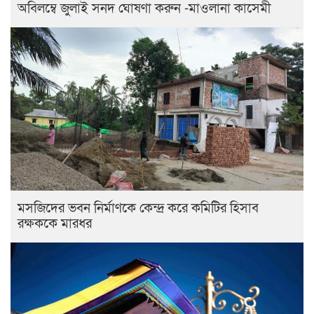
অবিলম্বে জুলাই সনদ ঘোষণা করুন -মাওলানা কাসেমী
মসজিদের ভবন নির্মাণকে কেন্দ্র করে কমিটির হিসাব
রক্ষককে মারধর