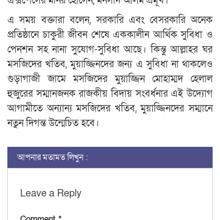
এক্সপেসের মনির হোসেন, মনসাদ আলম প্রমূখ।
এ সময় বক্তারা বলেন, সরকারি এবং বেসরকারি অনেক
প্রতিষ্ঠানে চাকুরী জীবন শেষে এককালীন আর্থিক সুবিধা ও
পেনশন সহ নানা সুযোগ-সুবিধা আছে। কিন্তু আল্লাহর ঘর
মসজিদের খতিব, মুয়াজ্জিনদের জন্য এ সুবিধা না থাকলেও
গুড়াগাজী জামে মসজিদের মুয়াজ্জিন মোহাম্মদ হেলাল
হুজুরের সম্মানজনক রাজকীয় বিদায় সংবর্ধনার এই উদ্যোগ
আগামীতে অন্যান্য মসজিদের খতিব, মুয়াজ্জিনদের সম্মানে
নতুন দিগন্ত উন্মেচিত হবে।
আপনার মতামত লিখুন :
Leave a Reply
Comment
*