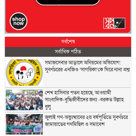
সর্বশেষ
সর্বাধিক পঠিত
সমাজসেবার আড়ালে অনিয়মের অভিযোগ:
সুবর্ণচরের এনজিও ‘সাগরিকা’কে ঘিরে নানা প্রশ্ন
শেখ হাসিনার পতন হয়েছে, আওয়ামী
সাংবাদিক-বুদ্ধিজীবীদের জন্য -বরকত উল্লাহ
বুলু
জুলাই গণ-অভ্যুত্থানের ২য় বর্ষপূর্তিতে সুবর্ণচরে
জামায়াতের গণমিছিল ও সমাবেশ