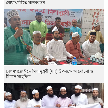
নোয়াখালীতে মানববন্ধন
বেগমগঞ্জে ঈদে মিলাদুন্নবী (সাঃ) উপলক্ষে আলোচনা ও
মিলাদ মাহফিল