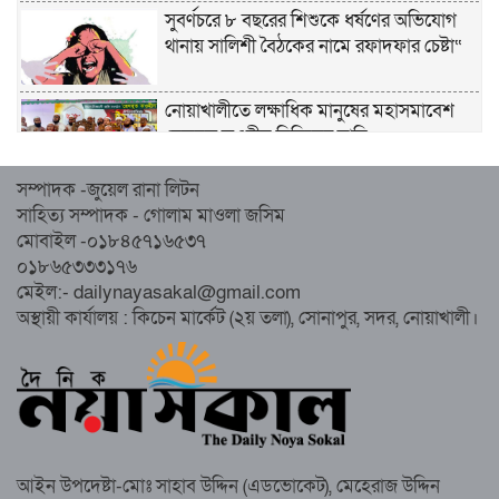
সুবর্ণচরে ৮ বছরের শিশুকে ধর্ষণের অভিযোগ
থানায় সালিশী বৈঠকের নামে রফাদফার চেষ্টা“
নোয়াখালীতে লক্ষাধিক মানুষের মহাসমাবেশ
হেজবুত তওহীদ নিষিদ্ধের দাবি
সম্পাদক -জুয়েল রানা লিটন
নোয়াখালীতে ইসলামী মহাসমাবেশের প্রস্তুতি
সাহিত্য সম্পাদক - গোলাম মাওলা জসিম
সম্পন্ন, অংশ নেবেন লক্ষাধিক মানুষ
মোবাইল -০১৮৪৫৭১৬৫৩৭
০১৮৬৫৩৩৩১৭৬
নোয়াখালীতে ইসলামী ছাত্রশিবিরের ‘অদম্য
মেইল:- dailynayasakal@gmail.com
জুলাই’ মিছিল
অস্থায়ী কার্যালয় : কিচেন মার্কেট (২য় তলা), সোনাপুর, সদর, নোয়াখালী।
সুবর্ণচরে মায়ের অভিযোগে সাবেক ভাইস
চেয়ারম্যান গ্রেপ্তার
আইন উপদেষ্টা-মোঃ সাহাব উদ্দিন (এডভোকেট), মেহেরাজ উদ্দিন