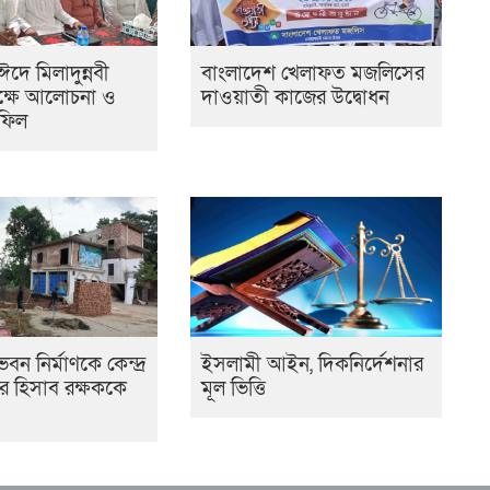
ঈদে মিলাদুন্নবী
বাংলাদেশ খেলাফত মজলিসের
ক্ষে আলোচনা ও
দাওয়াতী কাজের উদ্বোধন
ফিল
ন নির্মাণকে কেন্দ্র
ইসলামী আইন, দিকনির্দেশনার
র হিসাব রক্ষককে
মূল ভিত্তি