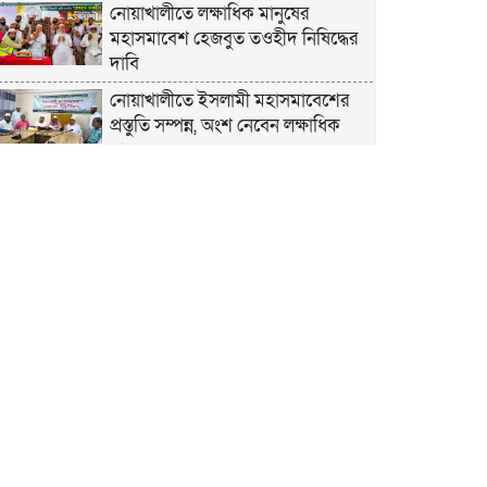
নোয়াখালীতে লক্ষাধিক মানুষের
মহাসমাবেশ হেজবুত তওহীদ নিষিদ্ধের
দাবি
নোয়াখালীতে ইসলামী মহাসমাবেশের
প্রস্তুতি সম্পন্ন, অংশ নেবেন লক্ষাধিক
মানুষ
নোয়াখালীতে ইসলামী ছাত্রশিবিরের
‘অদম্য জুলাই’ মিছিল
সুবর্ণচরে মায়ের অভিযোগে সাবেক ভাইস
চেয়ারম্যান গ্রেপ্তার
গাউসিয়া কমিটির সম্পাদক কামাল
হোসাইনের স্মরণ সভায় মিলাদ ও দোয়া
কামরুল কাননের ছবি বিকৃত করে
অপপ্রচারের প্রতিবাদে চাটখিলে