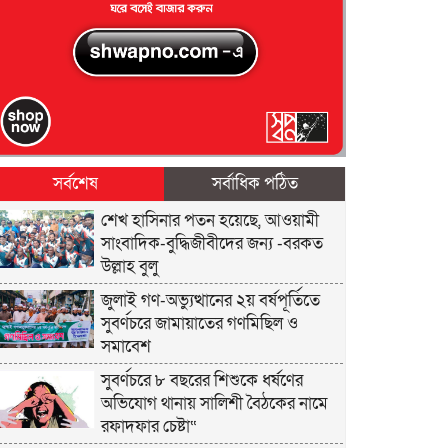
সর্বশেষ
সর্বাধিক পঠিত
শেখ হাসিনার পতন হয়েছে, আওয়ামী
সাংবাদিক-বুদ্ধিজীবীদের জন্য -বরকত
উল্লাহ বুলু
জুলাই গণ-অভ্যুত্থানের ২য় বর্ষপূর্তিতে
সুবর্ণচরে জামায়াতের গণমিছিল ও
সমাবেশ
সুবর্ণচরে ৮ বছরের শিশুকে ধর্ষণের
অভিযোগ থানায় সালিশী বৈঠকের নামে
রফাদফার চেষ্টা“