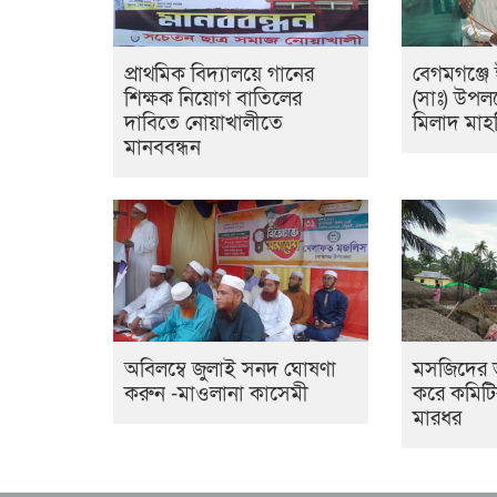
প্রাথমিক বিদ্যালয়ে গানের
বেগমগঞ্জে 
শিক্ষক নিয়োগ বাতিলের
(সাঃ) উপল
দাবিতে নোয়াখালীতে
মিলাদ মাহ
মানববন্ধন
অবিলম্বে জুলাই সনদ ঘোষণা
মসজিদের ভব
করুন -মাওলানা কাসেমী
করে কমিটি
মারধর