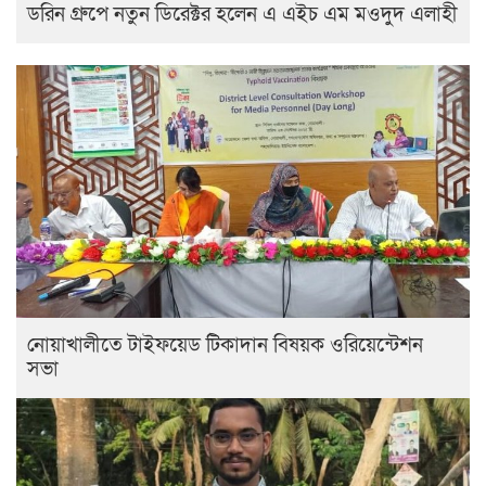
ডরিন গ্রুপে নতুন ডিরেক্টর হলেন এ এইচ এম মওদুদ এলাহী
নোয়াখালীতে টাইফয়েড টিকাদান বিষয়ক ওরিয়েন্টেশন
সভা