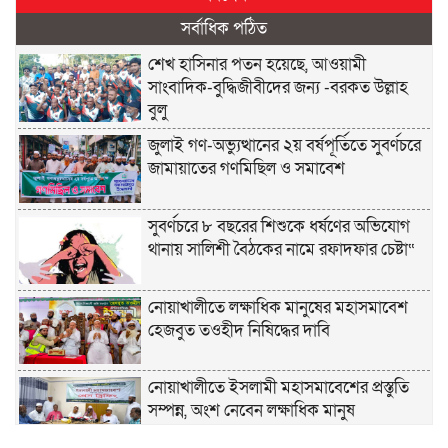
সর্বাধিক পঠিত
শেখ হাসিনার পতন হয়েছে, আওয়ামী
সাংবাদিক-বুদ্ধিজীবীদের জন্য -বরকত উল্লাহ
বুলু
জুলাই গণ-অভ্যুত্থানের ২য় বর্ষপূর্তিতে সুবর্ণচরে
জামায়াতের গণমিছিল ও সমাবেশ
সুবর্ণচরে ৮ বছরের শিশুকে ধর্ষণের অভিযোগ
থানায় সালিশী বৈঠকের নামে রফাদফার চেষ্টা“
নোয়াখালীতে লক্ষাধিক মানুষের মহাসমাবেশ
হেজবুত তওহীদ নিষিদ্ধের দাবি
নোয়াখালীতে ইসলামী মহাসমাবেশের প্রস্তুতি
সম্পন্ন, অংশ নেবেন লক্ষাধিক মানুষ