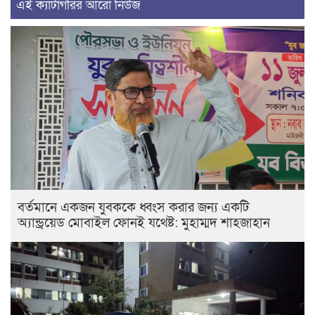
এই ক্যাটাগরির আরো নিউজ
বর্তমানে একজন যুবককে ধ্বংস করার জন্য একটি
অ্যান্ড্রয়েড মোবাইল ফোনই যথেষ্ট: মুহাম্মদ শাহজাহান