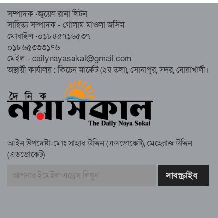
নোয়াখালীতে ইসলামী ছাত্রশিবিরের ‘অদম্য
সম্পাদক -জুয়েল রানা লিটন
জুলাই’ মিছিল
সাহিত্য সম্পাদক - গোলাম মাওলা জসিম
মোবাইল -০১৮৪৫৭১৬৫৩৭
০১৮৬৫৩৩৩১৭৬
সুবর্ণচরে মায়ের অভিযোগে সাবেক ভাইস
মেইল:- dailynayasakal@gmail.com
চেয়ারম্যান গ্রেপ্তার
অস্থায়ী কার্যালয় : কিচেন মার্কেট (২য় তলা), সোনাপুর, সদর, নোয়াখালী।
গাউসিয়া কমিটির সম্পাদক কামাল হোসাইনের
স্মরণ সভায় মিলাদ ও দোয়া
আইন উপদেষ্টা-মোঃ সাহাব উদ্দিন (এডভোকেট), মেহেরাজ উদ্দিন
কামরুল কাননের ছবি বিকৃত করে অপপ্রচারের
(এডভোকেট)
প্রতিবাদে চাটখিলে মানববন্ধন
বাংলাদেশ আজ দুই ভাগে বিভক্ত—একটি
‘৭২’অন্যটি ‘২৪’: মামুনুল হক