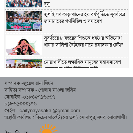
বুলু
জুলাই গণ-অভ্যুত্থানের ২য় বর্ষপূর্তিতে সুবর্ণচরে
জামায়াতের গণমিছিল ও সমাবেশ
সুবর্ণচরে ৮ বছরের শিশুকে ধর্ষণের অভিযোগ
থানায় সালিশী বৈঠকের নামে রফাদফার চেষ্টা“
নোয়াখালীতে লক্ষাধিক মানুষের মহাসমাবেশ
হেজবুত তওহীদ নিষিদ্ধের দাবি
সম্পাদক -জুয়েল রানা লিটন
নোয়াখালীতে ইসলামী মহাসমাবেশের প্রস্তুতি
সাহিত্য সম্পাদক - গোলাম মাওলা জসিম
সম্পন্ন, অংশ নেবেন লক্ষাধিক মানুষ
মোবাইল -০১৮৪৫৭১৬৫৩৭
০১৮৬৫৩৩৩১৭৬
নোয়াখালীতে ইসলামী ছাত্রশিবিরের ‘অদম্য
মেইল:- dailynayasakal@gmail.com
জুলাই’ মিছিল
অস্থায়ী কার্যালয় : কিচেন মার্কেট (২য় তলা), সোনাপুর, সদর, নোয়াখালী।