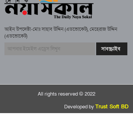
সুবর্ণচরে মায়ের অভিযোগে সাবেক ভাইস
চেয়ারম্যান গ্রেপ্তার
আইন উপদেষ্টা-মোঃ সাহাব উদ্দিন (এডভোকেট), মেহেরাজ উদ্দিন
(এডভোকেট)
গাউসিয়া কমিটির সম্পাদক কামাল হোসাইনের
স্মরণ সভায় মিলাদ ও দোয়া
কামরুল কাননের ছবি বিকৃত করে অপপ্রচারের
প্রতিবাদে চাটখিলে মানববন্ধন
All rights reserved © 2022
Developed by
Trust Soft BD