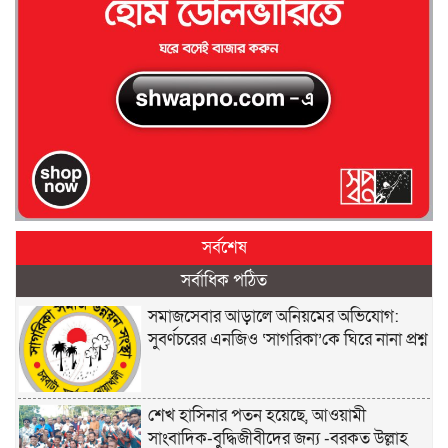
সর্বশেষ
সর্বাধিক পঠিত
সমাজসেবার আড়ালে অনিয়মের অভিযোগ:
সুবর্ণচরের এনজিও ‘সাগরিকা’কে ঘিরে নানা প্রশ্ন
শেখ হাসিনার পতন হয়েছে, আওয়ামী
সাংবাদিক-বুদ্ধিজীবীদের জন্য -বরকত উল্লাহ