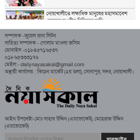
নোয়াখালীতে লক্ষাধিক মানুষের মহাসমাবেশ
হেজবুত তওহীদ নিষিদ্ধের দাবি
সম্পাদক -জুয়েল রানা লিটন
নোয়াখালীতে ইসলামী মহাসমাবেশের প্রস্তুতি
সাহিত্য সম্পাদক - গোলাম মাওলা জসিম
সম্পন্ন, অংশ নেবেন লক্ষাধিক মানুষ
মোবাইল -০১৮৪৫৭১৬৫৩৭
০১৮৬৫৩৩৩১৭৬
নোয়াখালীতে ইসলামী ছাত্রশিবিরের ‘অদম্য
মেইল:- dailynayasakal@gmail.com
জুলাই’ মিছিল
অস্থায়ী কার্যালয় : কিচেন মার্কেট (২য় তলা), সোনাপুর, সদর, নোয়াখালী।
সুবর্ণচরে মায়ের অভিযোগে সাবেক ভাইস
চেয়ারম্যান গ্রেপ্তার
আইন উপদেষ্টা-মোঃ সাহাব উদ্দিন (এডভোকেট), মেহেরাজ উদ্দিন
(এডভোকেট)
গাউসিয়া কমিটির সম্পাদক কামাল হোসাইনের
স্মরণ সভায় মিলাদ ও দোয়া