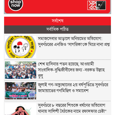
সর্বশেষ
সর্বাধিক পঠিত
সমাজসেবার আড়ালে অনিয়মের অভিযোগ:
সুবর্ণচরের এনজিও ‘সাগরিকা’কে ঘিরে নানা প্রশ্ন
শেখ হাসিনার পতন হয়েছে, আওয়ামী
সাংবাদিক-বুদ্ধিজীবীদের জন্য -বরকত উল্লাহ
বুলু
জুলাই গণ-অভ্যুত্থানের ২য় বর্ষপূর্তিতে সুবর্ণচরে
জামায়াতের গণমিছিল ও সমাবেশ
সুবর্ণচরে ৮ বছরের শিশুকে ধর্ষণের অভিযোগ
থানায় সালিশী বৈঠকের নামে রফাদফার চেষ্টা“