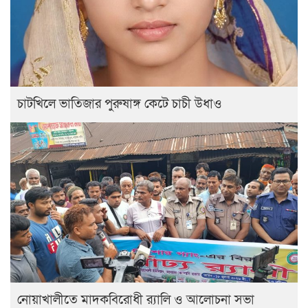
চাটখিলে ভাতিজার পুরুষাঙ্গ কেটে চাচী উধাও
নোয়াখালীতে মাদকবিরোধী র‍্যালি ও আলোচনা সভা