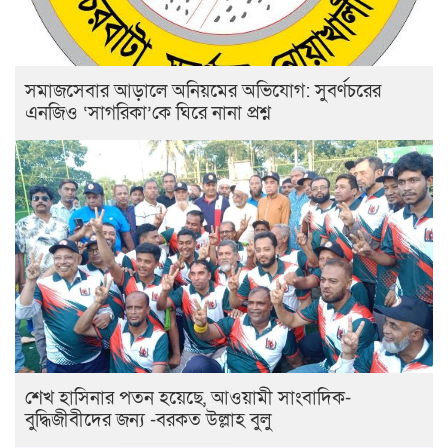
সমাজসেবার আড়ালে অনিয়মের অভিযোগ: সুবর্ণচরের
এনজিও ‘সাগরিকা’কে ঘিরে নানা প্রশ্ন
শেখ হাসিনার পতন হয়েছে, আওয়ামী সাংবাদিক-
বুদ্ধিজীবীদের জন্য -বরকত উল্লাহ বুলু