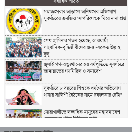
সর্বাধিক পঠিত
সমাজসেবার আড়ালে অনিয়মের অভিযোগ:
সুবর্ণচরের এনজিও ‘সাগরিকা’কে ঘিরে নানা প্রশ্ন
শেখ হাসিনার পতন হয়েছে, আওয়ামী
সাংবাদিক-বুদ্ধিজীবীদের জন্য -বরকত উল্লাহ
বুলু
জুলাই গণ-অভ্যুত্থানের ২য় বর্ষপূর্তিতে সুবর্ণচরে
জামায়াতের গণমিছিল ও সমাবেশ
সুবর্ণচরে ৮ বছরের শিশুকে ধর্ষণের অভিযোগ
থানায় সালিশী বৈঠকের নামে রফাদফার চেষ্টা“
নোয়াখালীতে লক্ষাধিক মানুষের মহাসমাবেশ
হেজবুত তওহীদ নিষিদ্ধের দাবি