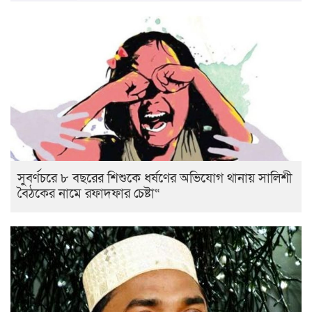
সুবর্ণচরে ৮ বছরের শিশুকে ধর্ষণের অভিযোগ থানায় সালিশী
বৈঠকের নামে রফাদফার চেষ্টা“