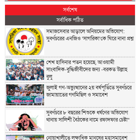
সর্বশেষ
সর্বাধিক পঠিত
সমাজসেবার আড়ালে অনিয়মের অভিযোগ:
সুবর্ণচরের এনজিও ‘সাগরিকা’কে ঘিরে নানা প্রশ্ন
শেখ হাসিনার পতন হয়েছে, আওয়ামী
সাংবাদিক-বুদ্ধিজীবীদের জন্য -বরকত উল্লাহ
বুলু
জুলাই গণ-অভ্যুত্থানের ২য় বর্ষপূর্তিতে সুবর্ণচরে
জামায়াতের গণমিছিল ও সমাবেশ
সুবর্ণচরে ৮ বছরের শিশুকে ধর্ষণের অভিযোগ
থানায় সালিশী বৈঠকের নামে রফাদফার চেষ্টা“
নোয়াখালীতে লক্ষাধিক মানুষের মহাসমাবেশ