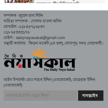
হেজবুত তওহীদ নিষিদ্ধের দাবি
সম্পাদক -জুয়েল রানা লিটন
নোয়াখালীতে ইসলামী মহাসমাবেশের প্রস্তুতি
সাহিত্য সম্পাদক - গোলাম মাওলা জসিম
সম্পন্ন, অংশ নেবেন লক্ষাধিক মানুষ
মোবাইল -০১৮৪৫৭১৬৫৩৭
০১৮৬৫৩৩৩১৭৬
নোয়াখালীতে ইসলামী ছাত্রশিবিরের ‘অদম্য
মেইল:- dailynayasakal@gmail.com
জুলাই’ মিছিল
অস্থায়ী কার্যালয় : কিচেন মার্কেট (২য় তলা), সোনাপুর, সদর, নোয়াখালী।
সুবর্ণচরে মায়ের অভিযোগে সাবেক ভাইস
চেয়ারম্যান গ্রেপ্তার
আইন উপদেষ্টা-মোঃ সাহাব উদ্দিন (এডভোকেট), মেহেরাজ উদ্দিন
(এডভোকেট)
গাউসিয়া কমিটির সম্পাদক কামাল হোসাইনের
স্মরণ সভায় মিলাদ ও দোয়া
কামরুল কাননের ছবি বিকৃত করে অপপ্রচারের