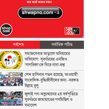
সর্বশেষ
সর্বাধিক পঠিত
সমাজসেবার আড়ালে অনিয়মের
অভিযোগ: সুবর্ণচরের এনজিও
‘সাগরিকা’কে ঘিরে নানা প্রশ্ন
শেখ হাসিনার পতন হয়েছে, আওয়ামী
সাংবাদিক-বুদ্ধিজীবীদের জন্য -বরকত
উল্লাহ বুলু
জুলাই গণ-অভ্যুত্থানের ২য় বর্ষপূর্তিতে
সুবর্ণচরে জামায়াতের গণমিছিল ও
সমাবেশ