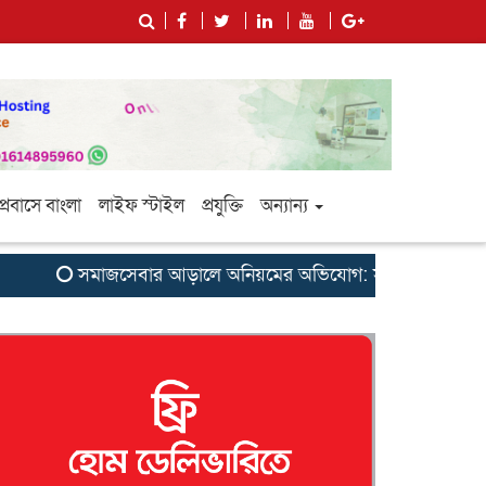
প্রবাসে বাংলা
লাইফ স্টাইল
প্রযুক্তি
অন্যান্য
সমাজসেবার আড়ালে অনিয়মের অভিযোগ: সুবর্ণচরের এনজিও ‘সাগরিক