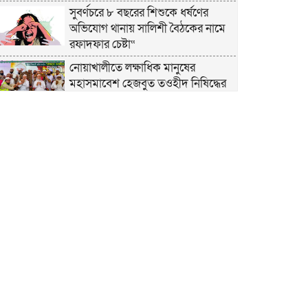
সুবর্ণচরে ৮ বছরের শিশুকে ধর্ষণের
অভিযোগ থানায় সালিশী বৈঠকের নামে
রফাদফার চেষ্টা“
নোয়াখালীতে লক্ষাধিক মানুষের
মহাসমাবেশ হেজবুত তওহীদ নিষিদ্ধের
দাবি
নোয়াখালীতে ইসলামী মহাসমাবেশের
প্রস্তুতি সম্পন্ন, অংশ নেবেন লক্ষাধিক
মানুষ
নোয়াখালীতে ইসলামী ছাত্রশিবিরের
‘অদম্য জুলাই’ মিছিল
সুবর্ণচরে মায়ের অভিযোগে সাবেক ভাইস
চেয়ারম্যান গ্রেপ্তার
গাউসিয়া কমিটির সম্পাদক কামাল