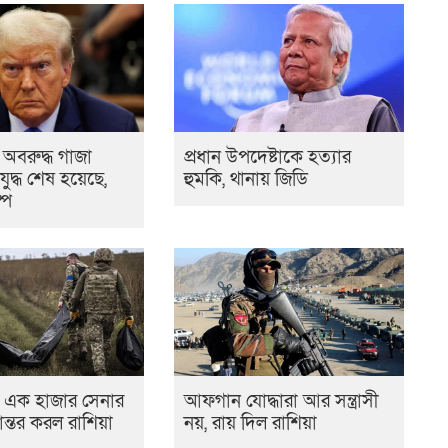
র অবরুদ্ধ গাজা
প্রধান উপদেষ্টাকে হত্যার
ুদ্ধ শেষ হয়েছে,
হুমকি, থানায় জিডি
্প
 এক হাজার সেনার
আফগান যোদ্ধারা আর সন্ত্রাসী
ান্তর করল রাশিয়া
নয়, রায় দিল রাশিয়া