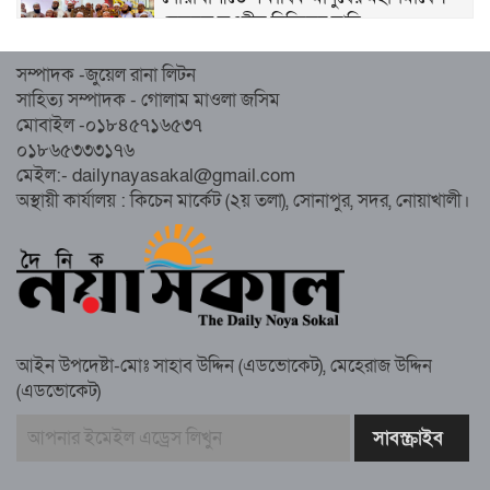
হেজবুত তওহীদ নিষিদ্ধের দাবি
সম্পাদক -জুয়েল রানা লিটন
নোয়াখালীতে ইসলামী মহাসমাবেশের প্রস্তুতি
সাহিত্য সম্পাদক - গোলাম মাওলা জসিম
সম্পন্ন, অংশ নেবেন লক্ষাধিক মানুষ
মোবাইল -০১৮৪৫৭১৬৫৩৭
০১৮৬৫৩৩৩১৭৬
নোয়াখালীতে ইসলামী ছাত্রশিবিরের ‘অদম্য
মেইল:- dailynayasakal@gmail.com
জুলাই’ মিছিল
অস্থায়ী কার্যালয় : কিচেন মার্কেট (২য় তলা), সোনাপুর, সদর, নোয়াখালী।
সুবর্ণচরে মায়ের অভিযোগে সাবেক ভাইস
চেয়ারম্যান গ্রেপ্তার
আইন উপদেষ্টা-মোঃ সাহাব উদ্দিন (এডভোকেট), মেহেরাজ উদ্দিন
(এডভোকেট)
গাউসিয়া কমিটির সম্পাদক কামাল হোসাইনের
স্মরণ সভায় মিলাদ ও দোয়া
কামরুল কাননের ছবি বিকৃত করে অপপ্রচারের