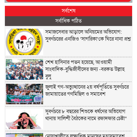
সর্বশেষ
সর্বাধিক পঠিত
সমাজসেবার আড়ালে অনিয়মের অভিযোগ:
সুবর্ণচরের এনজিও ‘সাগরিকা’কে ঘিরে নানা প্রশ্ন
শেখ হাসিনার পতন হয়েছে, আওয়ামী
সাংবাদিক-বুদ্ধিজীবীদের জন্য -বরকত উল্লাহ
বুলু
জুলাই গণ-অভ্যুত্থানের ২য় বর্ষপূর্তিতে সুবর্ণচরে
জামায়াতের গণমিছিল ও সমাবেশ
সুবর্ণচরে ৮ বছরের শিশুকে ধর্ষণের অভিযোগ
থানায় সালিশী বৈঠকের নামে রফাদফার চেষ্টা“
নোয়াখালীতে লক্ষাধিক মানুষের মহাসমাবেশ