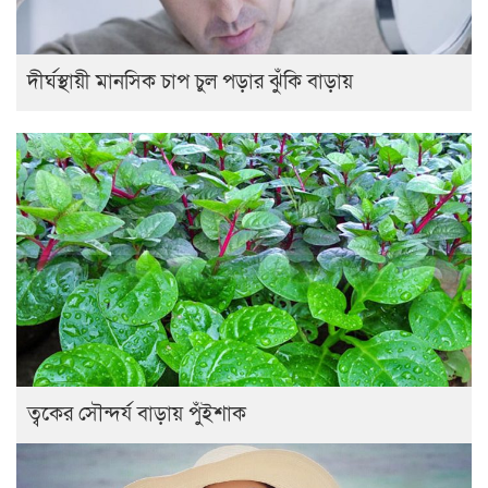
দীর্ঘস্থায়ী মানসিক চাপ চুল পড়ার ঝুঁকি বাড়ায়
ত্বকের সৌন্দর্য বাড়ায় পুঁইশাক