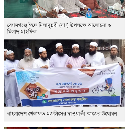
বেগমগঞ্জে ঈদে মিলাদুন্নবী (সাঃ) উপলক্ষে আলোচনা ও
মিলাদ মাহফিল
বাংলাদেশ খেলাফত মজলিসের দাওয়াতী কাজের উদ্বোধন