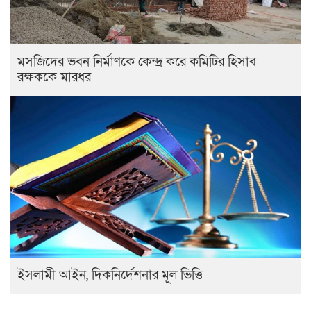
মসজিদের ভবন নির্মাণকে কেন্দ্র করে কমিটির হিসাব
রক্ষককে মারধর
ইসলামী আইন, দিকনির্দেশনার মূল ভিত্তি