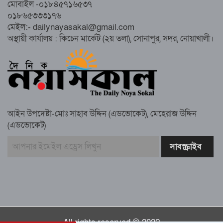
মোবাইল -০১৮৪৫৭১৬৫৩৭
০১৮৬৫৩৩৩১৭৬
সুবর্ণচরে মায়ের অভিযোগে সাবেক ভাইস
মেইল:- dailynayasakal@gmail.com
চেয়ারম্যান গ্রেপ্তার
অস্থায়ী কার্যালয় : কিচেন মার্কেট (২য় তলা), সোনাপুর, সদর, নোয়াখালী।
গাউসিয়া কমিটির সম্পাদক কামাল হোসাইনের
স্মরণ সভায় মিলাদ ও দোয়া
আইন উপদেষ্টা-মোঃ সাহাব উদ্দিন (এডভোকেট), মেহেরাজ উদ্দিন
কামরুল কাননের ছবি বিকৃত করে অপপ্রচারের
(এডভোকেট)
প্রতিবাদে চাটখিলে মানববন্ধন
বাংলাদেশ আজ দুই ভাগে বিভক্ত—একটি
‘৭২’অন্যটি ‘২৪’: মামুনুল হক
All rights reserved © 2022