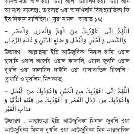
আনআমতা আলাইয়্যা ওয়া আলা ওয়ালিদাইয়্যা ওয়া আন
আ’মালা সালেহাং তারদাহু ওয়া আদখিলনি বিরাহমাতিকা ফি
ইবাদিকাস সালিহিন।’ (সুরা নামল : আয়াত ১৯)
– اَللَّهُمَّ اِنِّى اَعُوْذُبِكَ مِنَ الْهَمِّ وَالْحَزَنِ وَالْعَجْزِ
وَالْكَسَلِ وَالْجُبْنِ وَالْبُخْلِ وَ ضَلَعِ الدَّيْنِ وَ غَلَبَةِ الرِّجَالِ
উচ্চারণ : আল্লাহুম্মা ইন্নি আউজুবিকা মিনাল হাম্মি ওয়াল
হাযানি ওয়াল আজযি ওয়াল কাসালি, ওয়াল জুবনি ওয়াল
বুখলি ওয়া দালায়িদ দাইনি ওয়া গালাবাতিল রিজালি।’
(বুখারি ও মুসলিম, মিশকাত)
– اَللَّهُمَّ اِنِّى اَعُوْذُبِكَ مِنَ الْجُبْنِ وَاَعُوْذُبِكَ مِنَ الْبُخْلِ
وَاَعُوْذُبِكَ مِن اَرْذَلِ الْعُمُرِ وَ اَعُوْذُبِكَ مِن فِتْنَةِ الدُّنْيَا وَ
عَذَابِ الْقَبْرِ
উচ্চারণ : আল্লাহুম্মা ইন্নি আউজুবিকা মিনাল জুবনি ওয়া
আউজুবিকা মিনাল বুখলি ওয়া আউজুবিকা মিন আরজালিল