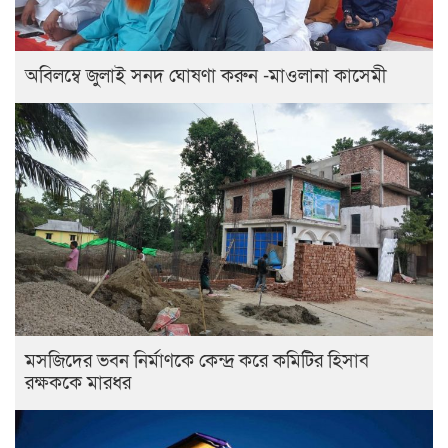
অবিলম্বে জুলাই সনদ ঘোষণা করুন -মাওলানা কাসেমী
মসজিদের ভবন নির্মাণকে কেন্দ্র করে কমিটির হিসাব
রক্ষককে মারধর