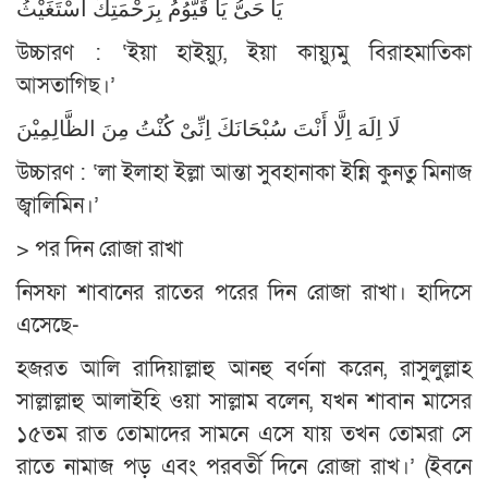
يَا حَىُّ يَا قَيُّوُمُ بِرَحْمَتِكَ اَسْتَغَيْثُ
উচ্চারণ : ‘ইয়া হাইয়্যু, ইয়া কায়্যুমু বিরাহমাতিকা
আসতাগিছ।’
لَا اِلَهَ اِلَّا أَنْتَ سُبْحَانَكَ اِنِّىْ كُنْتُ مِنَ الظَّالِمِيْنَ
উচ্চারণ : ‘লা ইলাহা ইল্লা আন্তা সুবহানাকা ইন্নি কুনতু মিনাজ
জ্বালিমিন।’
> পর দিন রোজা রাখা
নিসফা শাবানের রাতের পরের দিন রোজা রাখা। হাদিসে
এসেছে-
হজরত আলি রাদিয়াল্লাহু আনহু বর্ণনা করেন, রাসুলুল্লাহ
সাল্লাল্লাহু আলাইহি ওয়া সাল্লাম বলেন, যখন শাবান মাসের
১৫তম রাত তোমাদের সামনে এসে যায় তখন তোমরা সে
রাতে নামাজ পড় এবং পরবর্তী দিনে রোজা রাখ।’ (ইবনে