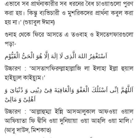
এভাবে সব প্রার্থনাকারীর সব ধরনের বৈধ চাওয়াগুলো পুরণ
করা হয়। কিন্তু ব্যভিচারী ও মুশরিকদের প্রার্থনা কবুল করা
হয় না।’ (শুয়াবুল ঈমান)
গুনাহ থেকে ফিরে আসতে এ তওবাহ ও ইসতেগফারগুলো
পড়া-
اَسْتَغْفِرُ اللهَ الَّذِى لَا اِلَهَ اِلَّا هُوَ الْحَىُّ الْقَيُّوْم
উচ্চারণ : ‘আসতাগফিরুল্লাহাল্লাজি লা ইলাহা ইল্লা হুয়াল
হাইয়্যুল কাইয়্যুম।’
اَللَّهُمَّ اِنِّى اَسْئَلُكَ الْعَفْوَ وَالْعَافِيَةَ فِىْ دِيْنِى وَ دُنْيَاىَ وَ
اَهْلِىْ وَ مَالِىْ
উচ্চারণ : ‘আল্লাহুম্মা ইন্নি আসআলুকাল আফওয়া ওয়াল
আফিয়াতা ফি দ্বীনি ওয়া দুনিয়ায়া ওয়া আহলি ওয়া মালি।’
(আবু দাউদ, মিশকাত)