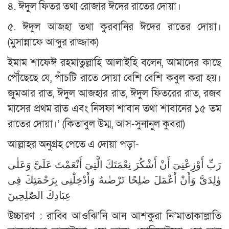
৪. ঈদুল ফিতর তথা রোজার ঈদের রাতের দোয়া।
৫. ঈদুল আজহা তথা কুরবানির ঈদের রাতের দোয়া।
(মুসান্নাফে আব্দুর রাজ্জাক)
ইমাম শাফেঈ রহমাতুল্লাহি আলাইহি বলেন, আমাদের কাছে
পৌঁছেছে যে, পাঁচটি রাতে দোয়া বেশি বেশি কবুল করা হয়।
জুমআর রাত, ঈদুল আজহার রাত, ঈদুল ফিতরের রাত, রজব
মাসের প্রথম রাত এবং নিসফা শাবান তথা শাবানের ১৫ তম
রাতের দোয়া।’ (কিতাবুল উম্ম, আস-সুনানুল কুবরা)
আল্লাহর অনুগ্রহ পেতে এ দোয়া পড়া-
رَبِّ أَوْزِعْنِىٓ أَنْ أَشْكُرَ نِعْمَتَكَ الَّتِىٓ أَنْعَمْتَ عَلَىَّ وَعَلٰى
وٰلِدَىَّ وَأَنْ أَعْمَلَ صٰلِحًا تَرْضٰىهُ وَأَدْخِلْنِى بِرَحْمَتِكَ فِى
عِبَادِكَ الصّٰلِحِينَ
উচ্চারণ : রাব্বি আওঝি’নি আন আশকুরা নি’মাতাকাল্লাতি