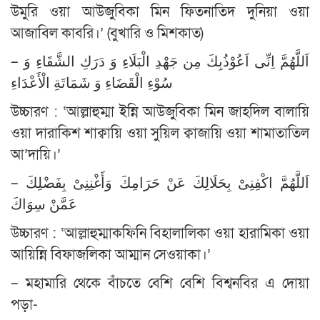
উমুরি ওয়া আউজুবিকা মিন ফিতনাতিদ দুনিয়া ওয়া
আজাবিল কাবরি।’ (বুখারি ও মিশকাত)
– اَللَّهُمَّ اِنِّى اَعُوْذُبِكَ مِن جَهْدِ الْبَلَاءِ وَ دَرَكِ الشَّقَاءِ وَ
سُوْءِ الْقَضَاءِ وَ شَمَاتَةِ الْأَعْدَاءِ
উচ্চারণ : ‘আল্লাহুম্মা ইন্নি আউজুবিকা মিন জাহদিল বালায়ি
ওয়া দারাকিশ শাক্বায়ি ওয়া সুয়িল ক্বাজায়ি ওয়া শামাতাতিল
আ’দায়ি।’
– اَللَّهُمَّ اكْفِنِىْ بِحَلَالِكَ عَنْ حَرَامِكَ وَأَغْنِنِىْ بِفَضْلِكَ
عَمَّنْ سِوَاكَ
উচ্চারণ : ‘আল্লাহুম্মাকফিনি বিহালালিকা ওয়া হারামিকা ওয়া
আয়িন্নি বিফাজলিকা আম্মান সেওয়াকা।’
– মহামারি থেকে বাঁচতে বেশি বেশি বিশ্বনবির এ দোয়া
পড়া-