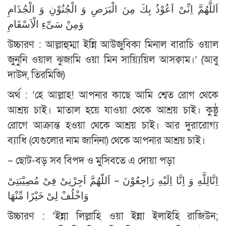
اَللَّهُمَّ اِنِّىْ اَعُوْذُ بِكَ مِنَ الْبَرَصِ وَ الْجُنُوْنِ وَ الْجُذَامِ
وَمِنْ سَىِّءِ الْاَسْقَامِ
উচ্চারণ : আল্লাহুম্মা ইন্নি আউজুবিকা মিনাল বারাচি ওয়াল
জুনুনি ওয়াল ঝুজামি ওয়া মিন সায়্যিয়িল আসক্বাম।’ (আবু
দাউদ, তিরমিজি)
অর্থ : ‘হে আল্লাহ! আপনার কাছে আমি শ্বেত রোগ থেকে
আশ্রয় চাই। মাতাল হয়ে যাওয়া থেকে আশ্রয় চাই। কুষ্ঠু
রোগে আক্রান্ত হওয়া থেকে আশ্রয় চাই। আর দুরারোগ্য
ব্যাধি (যেগুলোর নাম জানিনা) থেকে আপনার আশ্রয় চাই।
– ছোট-বড় সব বিপদ ও মুসিবতে এ দোয়া পড়া
اِنَّالِلَّهِ وَ اِنَّا اِلَيْهِ رَاجِعُوْنَ – اَللّهُمَّ اَجِرْنِىْ فِىْ مُصِيْبَتِىْ
وَاخْلُفْ لِىْ خَيْرًا مِّنْهَا
উচ্চারণ : ‘ইন্না লিল্লাহি ওয়া ইন্না ইলাইহি রাজিউন;