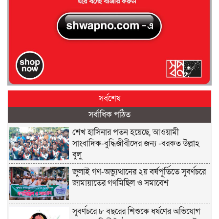
সর্বশেষ
সর্বাধিক পঠিত
শেখ হাসিনার পতন হয়েছে, আওয়ামী
সাংবাদিক-বুদ্ধিজীবীদের জন্য -বরকত উল্লাহ
বুলু
জুলাই গণ-অভ্যুত্থানের ২য় বর্ষপূর্তিতে সুবর্ণচরে
জামায়াতের গণমিছিল ও সমাবেশ
সুবর্ণচরে ৮ বছরের শিশুকে ধর্ষণের অভিযোগ