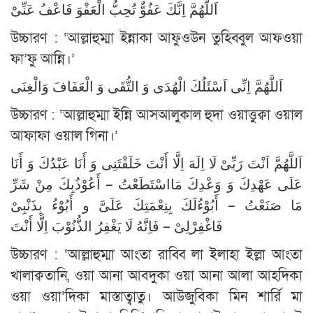
اَللَّهُمَّ اِنَّكَ عَفُوٌّ تُحِبُّ الْعَفْوَ فَاعْفُ عَنِّىْ
উচ্চারণ : ‘আল্লাহুম্মা ইন্নাকা আফুওউন তুহিব্বুল আফওয়া
ফা’ফু আন্নি।’
اَللَّهُمَّ اِنِّى اَسْئَلُكَ الْهُدَى وَ التُّقَى وَ الْعَفَافَ وَالْغِنَى
উচ্চারণ : ‘আল্লাহুম্মা ইন্নি আসআলুকাল হুদা ওয়াত্তুক্বা ওয়াল
আফাফা ওয়াল গিনা।’
اَللَّهُمَّ اَنْتَ رَبِّىْ لَا اِلَهَ اِلَّا أَنْتَ خَلَقْتَنِى وَ أَنَا عَبْدُكَ وَ أَنَا
عَلَى عَهْدِكَ وَ وَعْدِكَ مَااسْتَطَعْتُ – أَعُوْذُبِكَ مِنْ شَرِّ
مَا صَنَعْتُ – أَبُوْءُلَكَ بِنِعْمَتِكَ عَلَىَّ و أَبُوْءُ بِذَنْبِىْ
فَاغْفِرْلِىْ – فَاِنَّهُ لَا يَغْفِرُ الذُّنُوْبَ اِلَّا أَنْتَ
উচ্চারণ : ‘আল্লাহুম্মা আংতা রাব্বি লা ইলাহা ইল্লা আংতা
খালাক্বতানি, ওয়া আনা আবদুকা ওয়া আনা আলা আহদিকা
ওয়া ওয়া’দিকা মাস্তাত্বাতু। আউজুবিকা মিন শার্রি মা