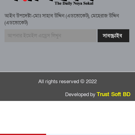
স্মরণ সভায় মিলাদ ও দোয়া
আইন উপদেষ্টা-মোঃ সাহাব উদ্দিন (এডভোকেট), মেহেরাজ উদ্দিন
কামরুল কাননের ছবি বিকৃত করে অপপ্রচারের
(এডভোকেট)
প্রতিবাদে চাটখিলে মানববন্ধন
বাংলাদেশ আজ দুই ভাগে বিভক্ত—একটি
‘৭২’অন্যটি ‘২৪’: মামুনুল হক
All rights reserved © 2022
Developed by
Trust Soft BD