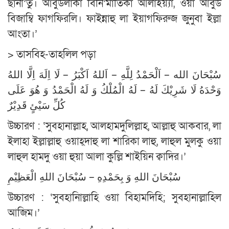
ছানা’তু। আবুউলাকা বিনি’মাতিকা আলাইয়্যা, ওয়া আবুউ
বিজাম্বি ফাগফিরলি। ফাইন্নাহু লা ইয়াগফিরুজ জুনুবা ইল্লা
আংতা।’
> তাসবিহ-তাহলিল পড়া
سُبْحَانَ الله – اَلْحَمْدُ لِلَّهِ – اَللهُ اَكْبَرُ – لَا اِلَهَ اِلَّا اللهُ
وَحْدَهُ لَا شَرِيْكَ لَهُ – لَهُ الْمُلْكُ وَ لَهُ الْحَمْدُ وَ هُوَ عَلَى
كُلِّ سَيْئٍ قَدِيْرٌ
উচ্চারণ : ‘সুবহানাল্লাহ, আলহামদুলিল্লাহ, আল্লাহু আকবার, লা
ইলাহা ইল্লাল্লাহু ওয়াহ্দাহু লা শারিকা লাহু, লাহুল মুলকু ওয়া
লাহুল হামদু ওয়া হুয়া আলা কুল্লি শাইয়িন ক্বাদির।’
سُبْحَانَ اللهِ وَ بِحَمْدِهِ – سُبْحَانَ اللهِ الْعَظِيْمِ
উচ্চারণ : ‘সুবহানিাল্লাহি ওয়া বিহামদিহি; সুবহানাল্লাহিল
আজিম।’