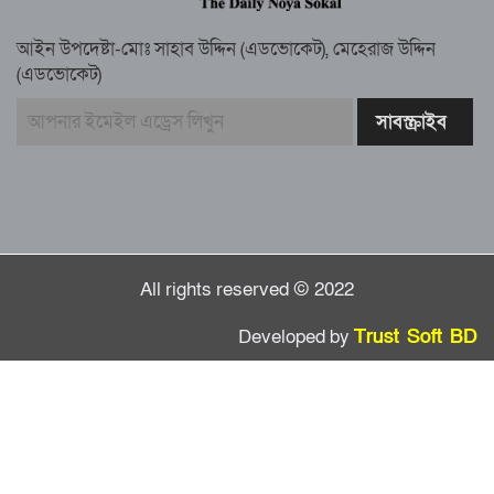
স্মরণ সভায় মিলাদ ও দোয়া
আইন উপদেষ্টা-মোঃ সাহাব উদ্দিন (এডভোকেট), মেহেরাজ উদ্দিন
কামরুল কাননের ছবি বিকৃত করে অপপ্রচারের
(এডভোকেট)
প্রতিবাদে চাটখিলে মানববন্ধন
বাংলাদেশ আজ দুই ভাগে বিভক্ত—একটি
‘৭২’অন্যটি ‘২৪’: মামুনুল হক
All rights reserved © 2022
Developed by
Trust Soft BD