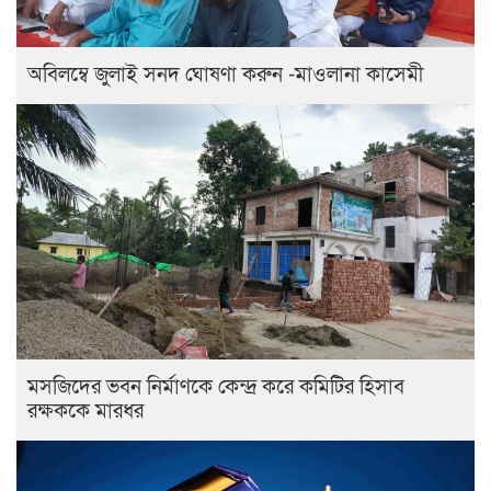
অবিলম্বে জুলাই সনদ ঘোষণা করুন -মাওলানা কাসেমী
মসজিদের ভবন নির্মাণকে কেন্দ্র করে কমিটির হিসাব
রক্ষককে মারধর