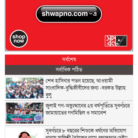
সর্বশেষ
সর্বাধিক পঠিত
শেখ হাসিনার পতন হয়েছে, আওয়ামী
সাংবাদিক-বুদ্ধিজীবীদের জন্য -বরকত উল্লাহ
বুলু
জুলাই গণ-অভ্যুত্থানের ২য় বর্ষপূর্তিতে সুবর্ণচরে
জামায়াতের গণমিছিল ও সমাবেশ
সুবর্ণচরে ৮ বছরের শিশুকে ধর্ষণের অভিযোগ
থানায় সালিশী বৈঠকের নামে রফাদফার চেষ্টা“