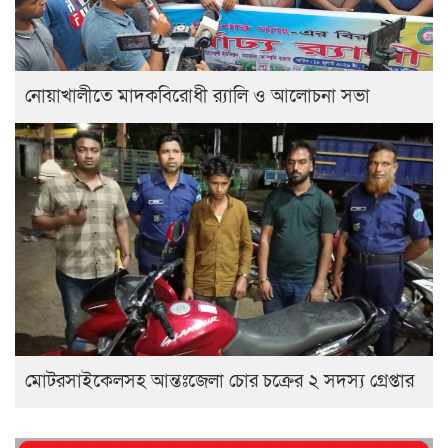
নোয়াখালীতে মাদকবিরোধী র‍্যালি ও আলোচনা সভা
মোটরসাইকেলসহ আন্তঃজেলা চোর চক্রের ২ সদস্য গ্রেপ্তার