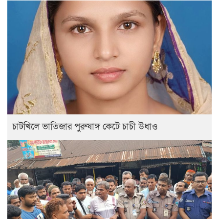
চাটখিলে ভাতিজার পুরুষাঙ্গ কেটে চাচী উধাও