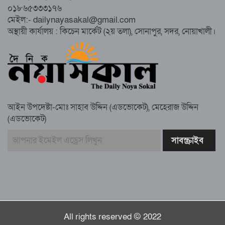
০১৮৬৫৩৩৩১৭৬
সুবর্ণচরে মায়ের অভিযোগে সাবেক ভাইস
মেইল:- dailynayasakal@gmail.com
চেয়ারম্যান গ্রেপ্তার
অস্থায়ী কার্যালয় : কিচেন মার্কেট (২য় তলা), সোনাপুর, সদর, নোয়াখালী।
গাউসিয়া কমিটির সম্পাদক কামাল হোসাইনের
স্মরণ সভায় মিলাদ ও দোয়া
আইন উপদেষ্টা-মোঃ সাহাব উদ্দিন (এডভোকেট), মেহেরাজ উদ্দিন
কামরুল কাননের ছবি বিকৃত করে অপপ্রচারের
(এডভোকেট)
প্রতিবাদে চাটখিলে মানববন্ধন
বাংলাদেশ আজ দুই ভাগে বিভক্ত—একটি
‘৭২’অন্যটি ‘২৪’: মামুনুল হক
All rights reserved © 2022