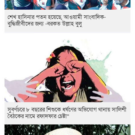
শেখ হাসিনার পতন হয়েছে, আওয়ামী সাংবাদিক-
বুদ্ধিজীবীদের জন্য -বরকত উল্লাহ বুলু
সুবর্ণচরে ৮ বছরের শিশুকে ধর্ষণের অভিযোগ থানায় সালিশী
বৈঠকের নামে রফাদফার চেষ্টা“