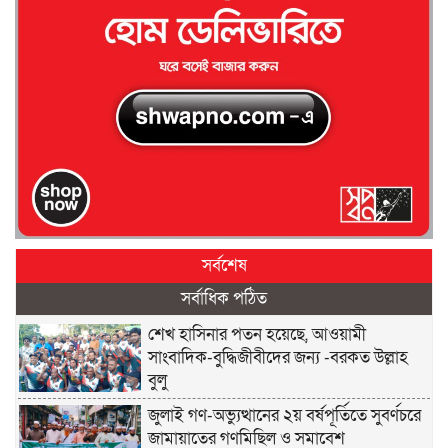
সর্বশেষ
সর্বাধিক পঠিত
শেখ হাসিনার পতন হয়েছে, আওয়ামী
সাংবাদিক-বুদ্ধিজীবীদের জন্য -বরকত উল্লাহ
বুলু
জুলাই গণ-অভ্যুত্থানের ২য় বর্ষপূর্তিতে সুবর্ণচরে
জামায়াতের গণমিছিল ও সমাবেশ