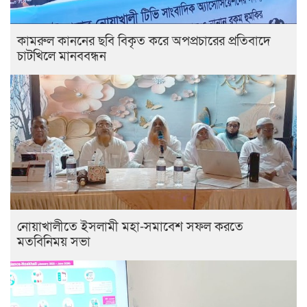
কামরুল কাননের ছবি বিকৃত করে অপপ্রচারের প্রতিবাদে
চাটখিলে মানববন্ধন
নোয়াখালীতে ইসলামী মহা-সমাবেশ সফল করতে
মতবিনিময় সভা