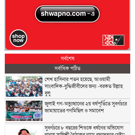
সর্বশেষ
সর্বাধিক পঠিত
শেখ হাসিনার পতন হয়েছে, আওয়ামী
সাংবাদিক-বুদ্ধিজীবীদের জন্য -বরকত উল্লাহ
বুলু
জুলাই গণ-অভ্যুত্থানের ২য় বর্ষপূর্তিতে সুবর্ণচরে
জামায়াতের গণমিছিল ও সমাবেশ
সুবর্ণচরে ৮ বছরের শিশুকে ধর্ষণের অভিযোগ
থানায় সালিশী বৈঠকের নামে রফাদফার চেষ্টা“