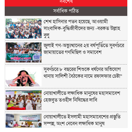
সর্বশেষ
সর্বাধিক পঠিত
শেখ হাসিনার পতন হয়েছে, আওয়ামী
সাংবাদিক-বুদ্ধিজীবীদের জন্য -বরকত উল্লাহ
বুলু
জুলাই গণ-অভ্যুত্থানের ২য় বর্ষপূর্তিতে সুবর্ণচরে
জামায়াতের গণমিছিল ও সমাবেশ
সুবর্ণচরে ৮ বছরের শিশুকে ধর্ষণের অভিযোগ
থানায় সালিশী বৈঠকের নামে রফাদফার চেষ্টা“
নোয়াখালীতে লক্ষাধিক মানুষের মহাসমাবেশ
হেজবুত তওহীদ নিষিদ্ধের দাবি
নোয়াখালীতে ইসলামী মহাসমাবেশের প্রস্তুতি
সম্পন্ন, অংশ নেবেন লক্ষাধিক মানুষ