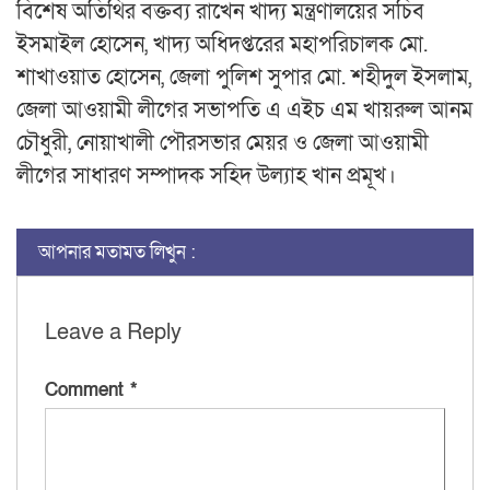
বিশেষ অতিথির বক্তব্য রাখেন খাদ্য মন্ত্রণালয়ের সচিব
ইসমাইল হোসেন, খাদ্য অধিদপ্তরের মহাপরিচালক মো.
শাখাওয়াত হোসেন, জেলা পুলিশ সুপার মো. শহীদুল ইসলাম,
জেলা আওয়ামী লীগের সভাপতি এ এইচ এম খায়রুল আনম
চৌধুরী, নোয়াখালী পৌরসভার মেয়র ও জেলা আওয়ামী
লীগের সাধারণ সম্পাদক সহিদ উল্যাহ খান প্রমূখ।
আপনার মতামত লিখুন :
Leave a Reply
Comment
*