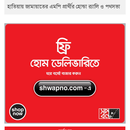
হাতিয়ায় জামায়াতের এমপি প্রার্থীর হোন্ডা র‍্যালি ও পথসভা