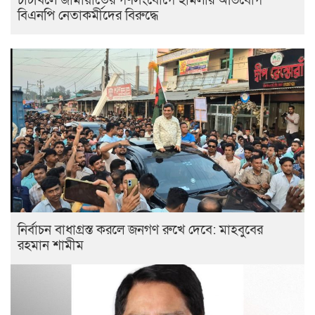
চাটখিলে জামায়াতের গণসংযোগে হামলার অভিযোগ
বিএনপি নেতাকর্মীদের বিরুদ্ধে
নির্বাচন বাধাগ্রস্ত করলে জনগণ রুখে দেবে: মাহবুবের
রহমান শামীম