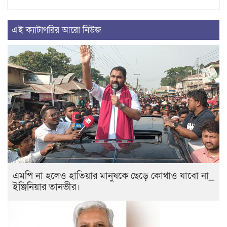
এই ক্যাটাগরির আরো নিউজ
এমপি না হলেও হাতিয়ার মানুষকে ছেড়ে কোথাও যাবো না_
ইঞ্জিনিয়ার তানভীর।