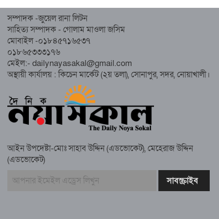
নোয়াখালীতে ইসলামী ছাত্রশিবিরের ‘অদম্য
সম্পাদক -জুয়েল রানা লিটন
জুলাই’ মিছিল
সাহিত্য সম্পাদক - গোলাম মাওলা জসিম
মোবাইল -০১৮৪৫৭১৬৫৩৭
০১৮৬৫৩৩৩১৭৬
সুবর্ণচরে মায়ের অভিযোগে সাবেক ভাইস
মেইল:- dailynayasakal@gmail.com
চেয়ারম্যান গ্রেপ্তার
অস্থায়ী কার্যালয় : কিচেন মার্কেট (২য় তলা), সোনাপুর, সদর, নোয়াখালী।
গাউসিয়া কমিটির সম্পাদক কামাল হোসাইনের
স্মরণ সভায় মিলাদ ও দোয়া
আইন উপদেষ্টা-মোঃ সাহাব উদ্দিন (এডভোকেট), মেহেরাজ উদ্দিন
কামরুল কাননের ছবি বিকৃত করে অপপ্রচারের
(এডভোকেট)
প্রতিবাদে চাটখিলে মানববন্ধন
বাংলাদেশ আজ দুই ভাগে বিভক্ত—একটি
‘৭২’অন্যটি ‘২৪’: মামুনুল হক