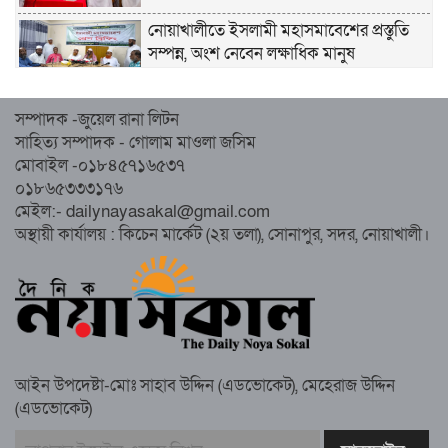
নোয়াখালীতে ইসলামী মহাসমাবেশের প্রস্তুতি
সম্পন্ন, অংশ নেবেন লক্ষাধিক মানুষ
নোয়াখালীতে ইসলামী ছাত্রশিবিরের ‘অদম্য
সম্পাদক -জুয়েল রানা লিটন
জুলাই’ মিছিল
সাহিত্য সম্পাদক - গোলাম মাওলা জসিম
মোবাইল -০১৮৪৫৭১৬৫৩৭
০১৮৬৫৩৩৩১৭৬
সুবর্ণচরে মায়ের অভিযোগে সাবেক ভাইস
মেইল:- dailynayasakal@gmail.com
চেয়ারম্যান গ্রেপ্তার
অস্থায়ী কার্যালয় : কিচেন মার্কেট (২য় তলা), সোনাপুর, সদর, নোয়াখালী।
গাউসিয়া কমিটির সম্পাদক কামাল হোসাইনের
স্মরণ সভায় মিলাদ ও দোয়া
আইন উপদেষ্টা-মোঃ সাহাব উদ্দিন (এডভোকেট), মেহেরাজ উদ্দিন
কামরুল কাননের ছবি বিকৃত করে অপপ্রচারের
(এডভোকেট)
প্রতিবাদে চাটখিলে মানববন্ধন