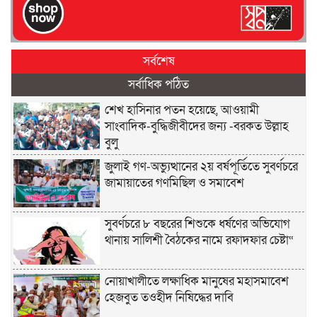
সর্বশেষ
সর্বাধিক পঠিত
শেখ হাসিনার পতন হয়েছে, আওয়ামী
সাংবাদিক-বুদ্ধিজীবীদের জন্য -বরকত উল্লাহ
বুলু
জুলাই গণ-অভ্যুত্থানের ২য় বর্ষপূর্তিতে সুবর্ণচরে
জামায়াতের গণমিছিল ও সমাবেশ
সুবর্ণচরে ৮ বছরের শিশুকে ধর্ষণের অভিযোগ
থানায় সালিশী বৈঠকের নামে রফাদফার চেষ্টা“
নোয়াখালীতে লক্ষাধিক মানুষের মহাসমাবেশ
হেজবুত তওহীদ নিষিদ্ধের দাবি