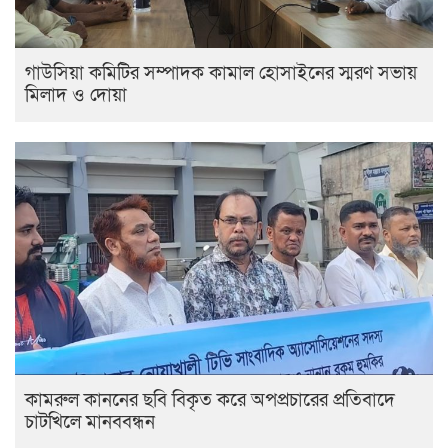
গাউসিয়া কমিটির সম্পাদক কামাল হোসাইনের স্মরণ সভায়
মিলাদ ও দোয়া
কামরুল কাননের ছবি বিকৃত করে অপপ্রচারের প্রতিবাদে
চাটখিলে মানববন্ধন