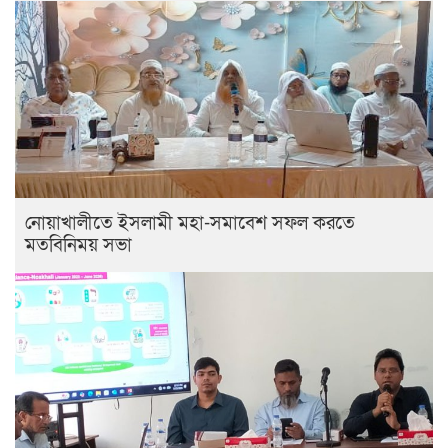
নোয়াখালীতে ইসলামী মহা-সমাবেশ সফল করতে
মতবিনিময় সভা