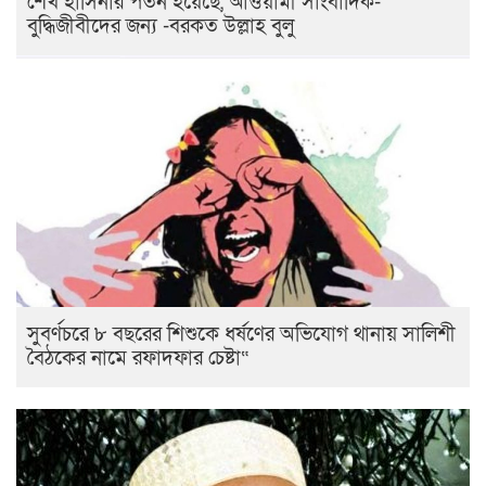
শেখ হাসিনার পতন হয়েছে, আওয়ামী সাংবাদিক-
বুদ্ধিজীবীদের জন্য -বরকত উল্লাহ বুলু
সুবর্ণচরে ৮ বছরের শিশুকে ধর্ষণের অভিযোগ থানায় সালিশী
বৈঠকের নামে রফাদফার চেষ্টা“