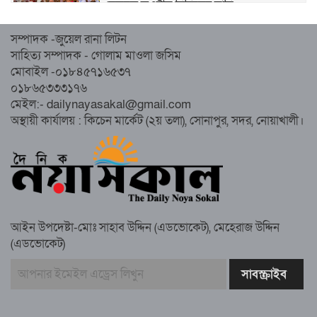
হেজবুত তওহীদ নিষিদ্ধের দাবি
সম্পাদক -জুয়েল রানা লিটন
নোয়াখালীতে ইসলামী মহাসমাবেশের প্রস্তুতি
সাহিত্য সম্পাদক - গোলাম মাওলা জসিম
সম্পন্ন, অংশ নেবেন লক্ষাধিক মানুষ
মোবাইল -০১৮৪৫৭১৬৫৩৭
০১৮৬৫৩৩৩১৭৬
নোয়াখালীতে ইসলামী ছাত্রশিবিরের ‘অদম্য
মেইল:- dailynayasakal@gmail.com
জুলাই’ মিছিল
অস্থায়ী কার্যালয় : কিচেন মার্কেট (২য় তলা), সোনাপুর, সদর, নোয়াখালী।
সুবর্ণচরে মায়ের অভিযোগে সাবেক ভাইস
চেয়ারম্যান গ্রেপ্তার
আইন উপদেষ্টা-মোঃ সাহাব উদ্দিন (এডভোকেট), মেহেরাজ উদ্দিন
(এডভোকেট)
গাউসিয়া কমিটির সম্পাদক কামাল হোসাইনের
স্মরণ সভায় মিলাদ ও দোয়া
কামরুল কাননের ছবি বিকৃত করে অপপ্রচারের