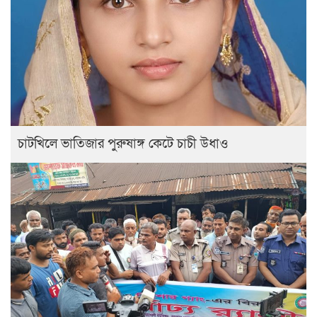
চাটখিলে ভাতিজার পুরুষাঙ্গ কেটে চাচী উধাও