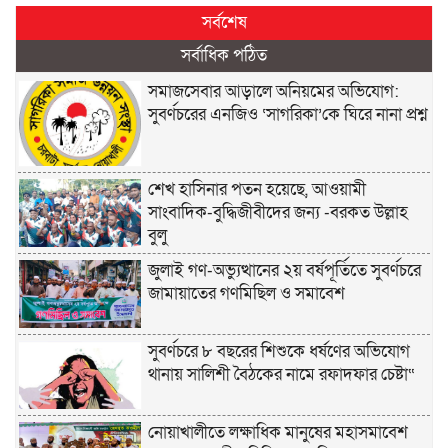
সর্বশেষ
সর্বাধিক পঠিত
সমাজসেবার আড়ালে অনিয়মের অভিযোগ:
সুবর্ণচরের এনজিও ‘সাগরিকা’কে ঘিরে নানা প্রশ্ন
শেখ হাসিনার পতন হয়েছে, আওয়ামী
সাংবাদিক-বুদ্ধিজীবীদের জন্য -বরকত উল্লাহ
বুলু
জুলাই গণ-অভ্যুত্থানের ২য় বর্ষপূর্তিতে সুবর্ণচরে
জামায়াতের গণমিছিল ও সমাবেশ
সুবর্ণচরে ৮ বছরের শিশুকে ধর্ষণের অভিযোগ
থানায় সালিশী বৈঠকের নামে রফাদফার চেষ্টা“
নোয়াখালীতে লক্ষাধিক মানুষের মহাসমাবেশ