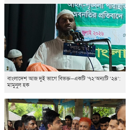
বাংলাদেশ আজ দুই ভাগে বিভক্ত—একটি ‘৭২’অন্যটি ‘২৪’:
মামুনুল হক