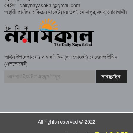
নোয়াখালীতে ইসলামী ছাত্রশিবিরের ‘অদম্য
মেইল:- dailynayasakal@gmail.com
জুলাই’ মিছিল
অস্থায়ী কার্যালয় : কিচেন মার্কেট (২য় তলা), সোনাপুর, সদর, নোয়াখালী।
সুবর্ণচরে মায়ের অভিযোগে সাবেক ভাইস
চেয়ারম্যান গ্রেপ্তার
আইন উপদেষ্টা-মোঃ সাহাব উদ্দিন (এডভোকেট), মেহেরাজ উদ্দিন
(এডভোকেট)
গাউসিয়া কমিটির সম্পাদক কামাল হোসাইনের
স্মরণ সভায় মিলাদ ও দোয়া
কামরুল কাননের ছবি বিকৃত করে অপপ্রচারের
প্রতিবাদে চাটখিলে মানববন্ধন
All rights reserved © 2022