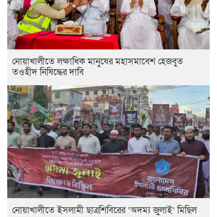
নোয়াখালীতে লক্ষাধিক মানুষের মহাসমাবেশ হেজবুত
তওহীদ নিষিদ্ধের দাবি
নোয়াখালীতে ইসলামী ছাত্রশিবিরের ‘অদম্য জুলাই’ মিছিল