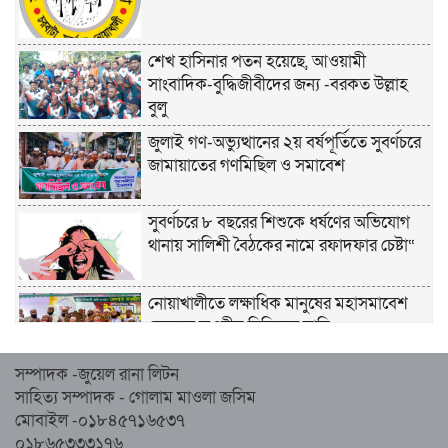
শেখ হাসিনার পতন হয়েছে, আওয়ামী
সাংবাদিক-বুদ্ধিজীবীদের জন্য -বরকত উল্লাহ
বুলু
জুলাই গণ-অভ্যুত্থানের ২য় বর্ষপূর্তিতে সুবর্ণচরে
জামায়াতের গণমিছিল ও সমাবেশ
সুবর্ণচরে ৮ বছরের শিশুকে ধর্ষণের অভিযোগ
থানায় সালিশী বৈঠকের নামে রফাদফার চেষ্টা“
নোয়াখালীতে লক্ষাধিক মানুষের মহাসমাবেশ
হেজবুত তওহীদ নিষিদ্ধের দাবি
সম্পাদক -জুয়েল রানা লিটন
নোয়াখালীতে ইসলামী মহাসমাবেশের প্রস্তুতি
সাহিত্য সম্পাদক - গোলাম মাওলা জসিম
সম্পন্ন, অংশ নেবেন লক্ষাধিক মানুষ
মোবাইল -০১৮৪৫৭১৬৫৩৭
০১৮৬৫৩৩৩১৭৬