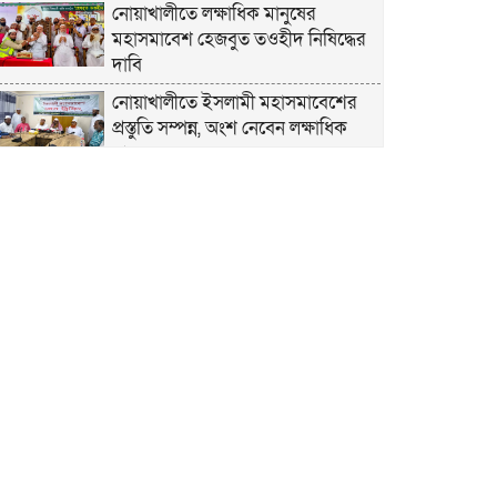
নোয়াখালীতে লক্ষাধিক মানুষের
মহাসমাবেশ হেজবুত তওহীদ নিষিদ্ধের
দাবি
নোয়াখালীতে ইসলামী মহাসমাবেশের
প্রস্তুতি সম্পন্ন, অংশ নেবেন লক্ষাধিক
মানুষ
নোয়াখালীতে ইসলামী ছাত্রশিবিরের
‘অদম্য জুলাই’ মিছিল
সুবর্ণচরে মায়ের অভিযোগে সাবেক ভাইস
চেয়ারম্যান গ্রেপ্তার
গাউসিয়া কমিটির সম্পাদক কামাল
হোসাইনের স্মরণ সভায় মিলাদ ও দোয়া
কামরুল কাননের ছবি বিকৃত করে
অপপ্রচারের প্রতিবাদে চাটখিলে