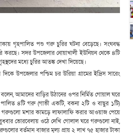
কায় গৃহপালিত পশু গরু চুরির ঘটনা বেড়েছে। সংঘবদ্ধ
ুরি করছে। সদর উপজেলার নোয়াখালী ইউনিয়ন থেকে ৪টি
স্থদের মধ্যে চুরির আতঙ্ক দেখা দিয়েছে।
 দিকে উপজেলার পশ্চিম চর উরিয়া গ্রামের ইদ্রিস সারেং
িন বলেন, আমাদের বাড়ির উঠানের ওপর নির্মিত গোয়াল ঘরে
র পালিত ৪টি গরু (গাভী একটি, বকনা ২টি ও বাছুর ১টি)
কে গরুগুলো মশার কামড়ে লাফালাফি করার আওয়াজ পেয়ে
বুধবার ভোরবেলায় ওঠে দেখি গোলাল ঘরে গরুগুলো নাই,
রুগুলোর বর্তমান বাজার মূল্য প্রায় ২ লাখ ৭৫ হাজার টাকা