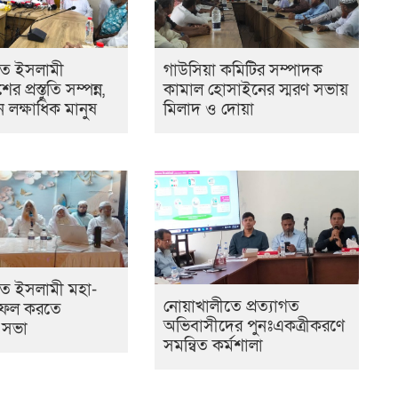
তে ইসলামী
গাউসিয়া কমিটির সম্পাদক
 প্রস্তুতি সম্পন্ন,
কামাল হোসাইনের স্মরণ সভায়
 লক্ষাধিক মানুষ
মিলাদ ও দোয়া
ে ইসলামী মহা-
নোয়াখালীতে প্রত্যাগত
সফল করতে
অভিবাসীদের পুনঃএকত্রীকরণে
 সভা
সমন্বিত কর্মশালা