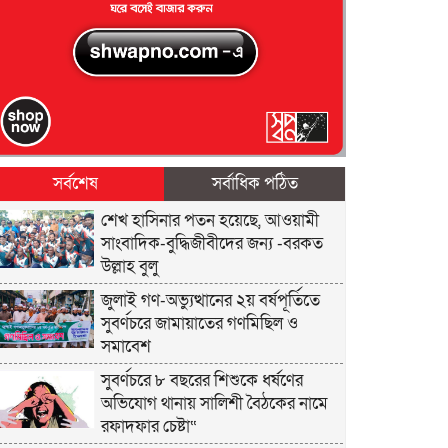
সর্বশেষ
সর্বাধিক পঠিত
শেখ হাসিনার পতন হয়েছে, আওয়ামী
সাংবাদিক-বুদ্ধিজীবীদের জন্য -বরকত
উল্লাহ বুলু
জুলাই গণ-অভ্যুত্থানের ২য় বর্ষপূর্তিতে
সুবর্ণচরে জামায়াতের গণমিছিল ও
সমাবেশ
সুবর্ণচরে ৮ বছরের শিশুকে ধর্ষণের
অভিযোগ থানায় সালিশী বৈঠকের নামে
রফাদফার চেষ্টা“