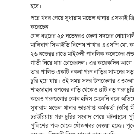
হবে।
পরে খবর পেয়ে সুধারাম মডেল থানার এসআই ত্রি
করেছেন।
গেল বছরের ২৫ নভেম্বরও জেলা সদরের নোয়াখালী ই
মালিবাগ সিআইডি বিশেষ শাখার এএসপি মো. কাম
২৬ নভেম্বর রাতে মাইজদী পাবলিক কলেজের প্
গাভী নিয়ে যায় চোরেরদল। এর কয়েকদিন আগে পশ
তার পালিত একটি বকনা গরু বাড়ির সামনের সড়কে
চুরি হয়ে যায়। ওই সময় সদর উপজেলার এওজবাল
শাহজাহান স্বপনের বাড়ি থেকেও ৪টি বড় গরু চু
করেও গরুগুলোর কোন হদিস মেলেনি বলে অভিয
সুধারাম মডেল থানার ভারপ্রাপ্ত কর্মকর্তা (ওসি
চরউরিয়ায় গরু চুরির সংবাদ পেয়ে ঘটনাস্থলে
পুলিশের পক্ষ থেকে খোঁজখবর নেওয়া হচ্ছে। পূর