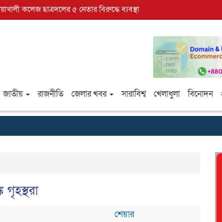
োয়াখালী কলেজ ছাত্রদলের ৫ নেতার বিরুদ্ধে ব্যবস্থা
জাতীয়
রাজনীতি
জেলার খবর
সারাবিশ্ব
খেলাধুলা
বিনোদন
গৃহস্থরা
শেয়ার