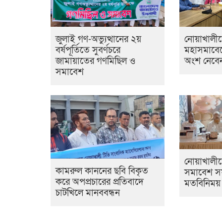
জুলাই গণ-অভ্যুত্থানের ২য়
নোয়াখালী
বর্ষপূর্তিতে সুবর্ণচরে
মহাসমাবেশের
জামায়াতের গণমিছিল ও
অংশ নেবেন
সমাবেশ
নোয়াখালীত
কামরুল কাননের ছবি বিকৃত
সমাবেশ 
করে অপপ্রচারের প্রতিবাদে
মতবিনিময়
চাটখিলে মানববন্ধন