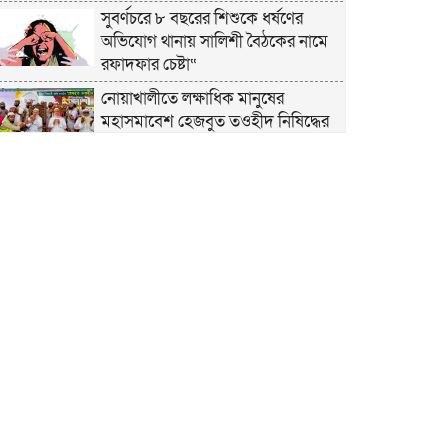
সুবর্ণচরে ৮ বছরের শিশুকে ধর্ষণের
অভিযোগ থানায় সালিশী বৈঠকের নামে
রফাদফার চেষ্টা“
নোয়াখালীতে লক্ষাধিক মানুষের
মহাসমাবেশ হেজবুত তওহীদ নিষিদ্ধের
দাবি
নোয়াখালীতে ইসলামী মহাসমাবেশের
প্রস্তুতি সম্পন্ন, অংশ নেবেন লক্ষাধিক
মানুষ
নোয়াখালীতে ইসলামী ছাত্রশিবিরের
‘অদম্য জুলাই’ মিছিল
সুবর্ণচরে মায়ের অভিযোগে সাবেক ভাইস
চেয়ারম্যান গ্রেপ্তার
গাউসিয়া কমিটির সম্পাদক কামাল