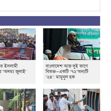
তে ইসলামী
বাংলাদেশ আজ দুই ভাগে
ের ‘অদম্য জুলাই’
বিভক্ত—একটি ‘৭২’অন্যটি
‘২৪’: মামুনুল হক