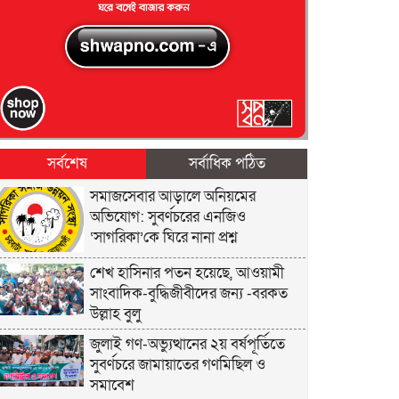
সর্বশেষ
সর্বাধিক পঠিত
সমাজসেবার আড়ালে অনিয়মের
অভিযোগ: সুবর্ণচরের এনজিও
‘সাগরিকা’কে ঘিরে নানা প্রশ্ন
শেখ হাসিনার পতন হয়েছে, আওয়ামী
সাংবাদিক-বুদ্ধিজীবীদের জন্য -বরকত
উল্লাহ বুলু
জুলাই গণ-অভ্যুত্থানের ২য় বর্ষপূর্তিতে
সুবর্ণচরে জামায়াতের গণমিছিল ও
সমাবেশ