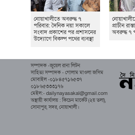
নোয়াখালীতে অবরুদ্ধ ৭
নোয়াখালী
পরিবার: দৈনিক নয়া সকালে
প্রাচীন রাস
সংবাদ প্রকাশের পর প্রশাসনের
অবরুদ্ধ ৭ 
উদ্যোগে বিকল্প পথের ব্যবস্থা
সম্পাদক -জুয়েল রানা লিটন
সাহিত্য সম্পাদক - গোলাম মাওলা জসিম
মোবাইল -০১৮৪৫৭১৬৫৩৭
০১৮৬৫৩৩৩১৭৬
মেইল:- dailynayasakal@gmail.com
অস্থায়ী কার্যালয় : কিচেন মার্কেট (২য় তলা),
সোনাপুর, সদর, নোয়াখালী।