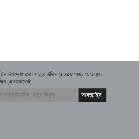
ইন উপদেষ্টা-মোঃ সাহাব উদ্দিন (এডভোকেট), মেহেরাজ
দ্দিন (এডভোকেট)