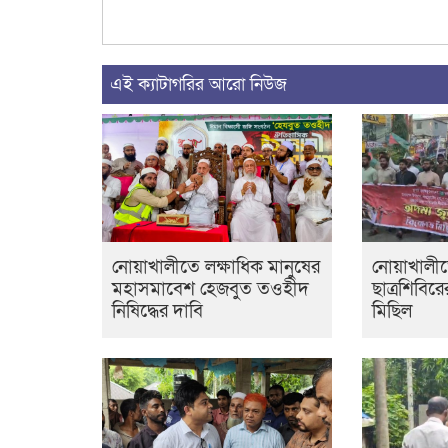
এই ক্যাটাগরির আরো নিউজ
নোয়াখালীতে লক্ষাধিক মানুষের
নোয়াখালী
মহাসমাবেশ হেজবুত তওহীদ
ছাত্রশিবির
নিষিদ্ধের দাবি
মিছিল