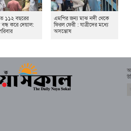
তে ১১২ বছরের
এমপির জন্য মাঝ নদী থেকে
্তা বন্ধ করে দেয়াল:
ফিরল ফেরী : যাত্রীদের মধ্যে
পরিবার
অসন্তোষ
আ
উ