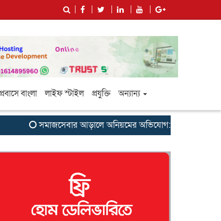
প্রবাসে বাংলা
লাইফ স্টাইল
প্রযুক্তি
অন্যান্য
সমাজসেবার আড়ালে অনিয়মের অভিযোগ: সুবর্ণচরের এনজিও ‘সাগরি