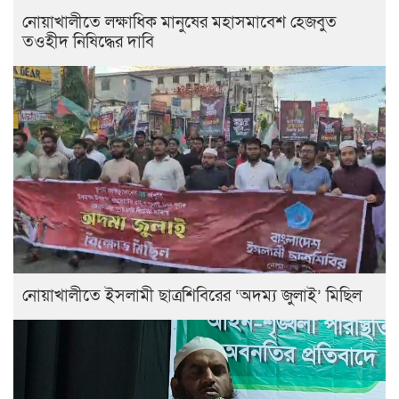
নোয়াখালীতে লক্ষাধিক মানুষের মহাসমাবেশ হেজবুত
তওহীদ নিষিদ্ধের দাবি
নোয়াখালীতে ইসলামী ছাত্রশিবিরের ‘অদম্য জুলাই’ মিছিল