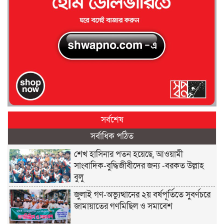
সর্বশেষ
সর্বাধিক পঠিত
শেখ হাসিনার পতন হয়েছে, আওয়ামী
সাংবাদিক-বুদ্ধিজীবীদের জন্য -বরকত উল্লাহ
বুলু
জুলাই গণ-অভ্যুত্থানের ২য় বর্ষপূর্তিতে সুবর্ণচরে
জামায়াতের গণমিছিল ও সমাবেশ