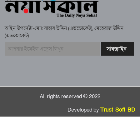
গাউসিয়া কমিটির সম্পাদক কামাল হোসাইনের
স্মরণ সভায় মিলাদ ও দোয়া
আইন উপদেষ্টা-মোঃ সাহাব উদ্দিন (এডভোকেট), মেহেরাজ উদ্দিন
কামরুল কাননের ছবি বিকৃত করে অপপ্রচারের
(এডভোকেট)
প্রতিবাদে চাটখিলে মানববন্ধন
বাংলাদেশ আজ দুই ভাগে বিভক্ত—একটি
‘৭২’অন্যটি ‘২৪’: মামুনুল হক
All rights reserved © 2022
Developed by
Trust Soft BD