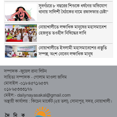
সুবর্ণচরে ৮ বছরের শিশুকে ধর্ষণের অভিযোগ
থানায় সালিশী বৈঠকের নামে রফাদফার চেষ্টা“
নোয়াখালীতে লক্ষাধিক মানুষের মহাসমাবেশ
হেজবুত তওহীদ নিষিদ্ধের দাবি
নোয়াখালীতে ইসলামী মহাসমাবেশের প্রস্তুতি
সম্পন্ন, অংশ নেবেন লক্ষাধিক মানুষ
নোয়াখালীতে ইসলামী ছাত্রশিবিরের ‘অদম্য
সম্পাদক -জুয়েল রানা লিটন
জুলাই’ মিছিল
সাহিত্য সম্পাদক - গোলাম মাওলা জসিম
মোবাইল -০১৮৪৫৭১৬৫৩৭
০১৮৬৫৩৩৩১৭৬
সুবর্ণচরে মায়ের অভিযোগে সাবেক ভাইস
মেইল:- dailynayasakal@gmail.com
চেয়ারম্যান গ্রেপ্তার
অস্থায়ী কার্যালয় : কিচেন মার্কেট (২য় তলা), সোনাপুর, সদর, নোয়াখালী।