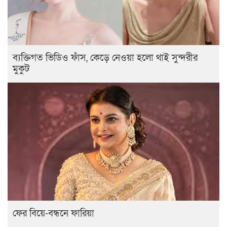
ব্যক্তিগত ভিডিও ফাঁস, কেড়ে নেওয়া হলো থাই সুন্দরীর
মুকুট
ফের বিয়ে-বন্ধনে ফারিয়া