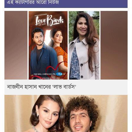
এই ক্যাটাগরির আরো নিউজ
নাজনীন হাসান খানের ‘লাভ বার্ডস’