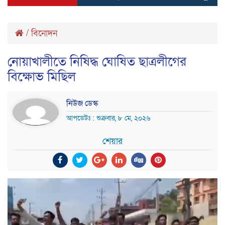
/
বিনোদন
নোয়াখালীতে নিষিদ্ধ ঘোষিত ছাত্রলীগের
বিক্ষোভ মিছিল
নিউজ ডেস্ক
আপডেটঃ : শুক্রবার, ৮ মে, ২০২৬
শেয়ার