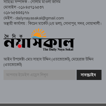
সাহিত্য সম্পাদক - গোলাম মাওলা জসিম
সম্পন্ন, অংশ নেবেন লক্ষাধিক মানুষ
মোবাইল -০১৮৪৫৭১৬৫৩৭
০১৮৬৫৩৩৩১৭৬
নোয়াখালীতে ইসলামী ছাত্রশিবিরের ‘অদম্য
মেইল:- dailynayasakal@gmail.com
জুলাই’ মিছিল
অস্থায়ী কার্যালয় : কিচেন মার্কেট (২য় তলা), সোনাপুর, সদর, নোয়াখালী।
সুবর্ণচরে মায়ের অভিযোগে সাবেক ভাইস
চেয়ারম্যান গ্রেপ্তার
আইন উপদেষ্টা-মোঃ সাহাব উদ্দিন (এডভোকেট), মেহেরাজ উদ্দিন
(এডভোকেট)
গাউসিয়া কমিটির সম্পাদক কামাল হোসাইনের
স্মরণ সভায় মিলাদ ও দোয়া
কামরুল কাননের ছবি বিকৃত করে অপপ্রচারের
প্রতিবাদে চাটখিলে মানববন্ধন