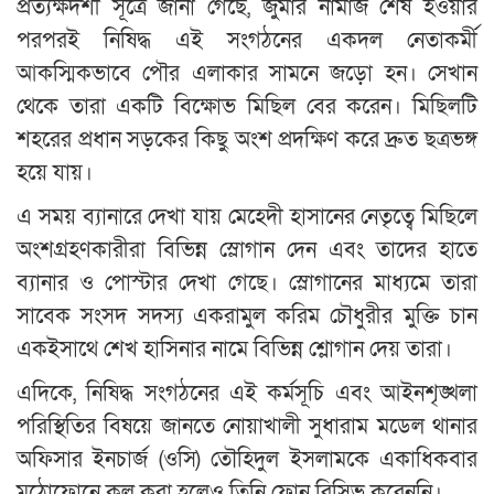
প্রত্যক্ষদর্শী সূত্রে জানা গেছে, জুমার নামাজ শেষ হওয়ার
পরপরই নিষিদ্ধ এই সংগঠনের একদল নেতাকর্মী
আকস্মিকভাবে পৌর এলাকার সামনে জড়ো হন। সেখান
থেকে তারা একটি বিক্ষোভ মিছিল বের করেন। মিছিলটি
শহরের প্রধান সড়কের কিছু অংশ প্রদক্ষিণ করে দ্রুত ছত্রভঙ্গ
হয়ে যায়।
এ সময় ব্যানারে দেখা যায় মেহেদী হাসানের নেতৃত্বে মিছিলে
অংশগ্রহণকারীরা বিভিন্ন স্লোগান দেন এবং তাদের হাতে
ব্যানার ও পোস্টার দেখা গেছে। স্লোগানের মাধ্যমে তারা
সাবেক সংসদ সদস্য একরামুল করিম চৌধুরীর মুক্তি চান
একইসাথে শেখ হাসিনার নামে বিভিন্ন শ্লোগান দেয় তারা।
এদিকে, নিষিদ্ধ সংগঠনের এই কর্মসূচি এবং আইনশৃঙ্খলা
পরিস্থিতির বিষয়ে জানতে নোয়াখালী সুধারাম মডেল থানার
অফিসার ইনচার্জ (ওসি) তৌহিদুল ইসলামকে একাধিকবার
মুঠোফোনে কল করা হলেও তিনি ফোন রিসিভ করেননি।